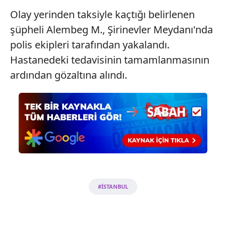
vasıtasıyla belirleyebilirsiniz. Çerezlere ilişkin detaylı bilgi
Olay yerinden taksiyle kaçtığı belirlenen
için Ayarlar butonuna tıklayabilir,
Çerez Bilgilendirme
şüpheli Alembeg M., Şirinevler Meydanı'nda
Metnimizi
ziyaret edebilirsiniz.
polis ekipleri tarafından yakalandı.
6698 sayılı Kişisel Verilerin Korunması Kanunu uyarınca
Hastanedeki tedavisinin tamamlanmasının
hazırlanmış Aydınlatma Metnimizi okumak ve sitemizde
ardından gözaltına alındı.
ilgili mevzuata uygun olarak kullanılan çerezlerle ilgili bilgi
almak için lütfen
tıklayınız
.
#İSTANBUL