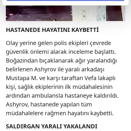
reklamların maliyetlerimizi karşılamak noktasında tek gelir
kalemimiz olduğunu sizlere hatırlatmak isteriz.
Her halükârda, kullanıcılar, bu çerezlere izin vermedikleri
HASTANEDE HAYATINI KAYBETTİ
takdirde, kullanıcılara hedefli reklamlar
Olay yerine gelen polis ekipleri çevrede
gösterilmeyecektir."
güvenlik önlemi alarak inceleme başlattı.
Sizlere daha iyi bir hizmet sunabilmek için İnternet
Boğazından bıçaklanarak ağır yaralandığı
Sitemizde kendimize ve üçüncü kişilere ait çerezler
belirlenen Ashyrov ile yaralı arkadaşı
kullanılmaktadır. Bu çerezler vasıtasıyla çeşitli kişisel
Mustapa M. ve karşı taraftan Vefa lakaplı
verileriniz işlenmekte olup gerekli olan çerezler bilgi
toplumu hizmetlerinin sunulması amacıyla
kişi, sağlık ekiplerinin ilk müdahalesinin
kullanılmaktadır. Diğer çerezler, sitemizin daha işlevsel
ardından ambulansla hastaneye kaldırıldı.
kılınması ve kişiselleştirilmesi ve sizlere yönelik
Ashyrov, hastanede yapılan tüm
reklam/pazarlama faaliyetlerinin yapılması, amaçlarıyla
müdahalelere rağmen hayatını kaybetti.
sınırlı olarak açık rızanız dahilinde kullanılacaktır.
SALDIRGAN YARALI YAKALANDI
Çerezlere ilişkin tercihlerinizi aşağıda yer alan panel