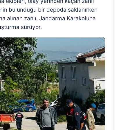
a ekipleri, olay yerinden kaçan zanlı
 çerezlerle ilgili bilgi almak için lütfen
tıklayınız
.
rinin bulunduğu bir depoda saklanırken
ına alınan zanlı, Jandarma Karakoluna
ruşturma sürüyor.