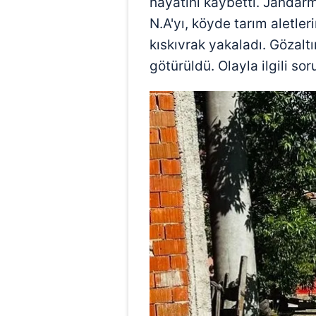
hayatını kaybetti. Jandarm
mevzuata uygun olarak kullanılan
N.A'yı, köyde tarım aletle
kıskıvrak yakaladı. Gözalt
götürüldü. Olayla ilgili so