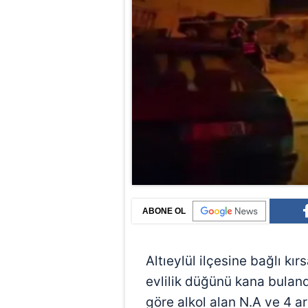
ABONE OL
Altıeylül ilçesine bağlı kı
evlilik düğünü kana buland
göre alkol alan N.A ve 4 a