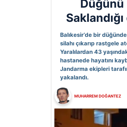
Düğünü 
Saklandığı
Balıkesir’de bir düğünde
silahı çıkarıp rastgele a
Yaralılardan 43 yaşındak
hastanede hayatını kay
Jandarma ekipleri taraf
yakalandı.
MUHARREM DOĞANTEZ