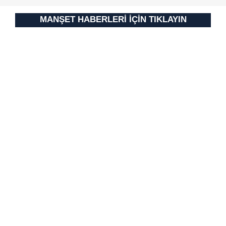
Metnimizi
ziyaret edebilirsiniz.
MANŞET HABERLERİ İÇİN TIKLAYIN
6698 sayılı Kişisel Verilerin Korunması Kanunu uyarınca
hazırlanmış Aydınlatma Metnimizi okumak ve sitemizde
ilgili mevzuata uygun olarak kullanılan çerezlerle ilgili bilgi
almak için lütfen
tıklayınız
.