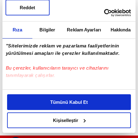
Reddet
Rıza
Bilgiler
Reklam Ayarları
Hakkında
"Sitelerimizde reklam ve pazarlama faaliyetlerinin
yürütülmesi amaçları ile çerezler kullanılmaktadır.
Haber Girişi
Bu çerezler, kullanıcıların tarayıcı ve cihazlarını
Mete Efendioğlu - Editör
tanımlayarak çalışırlar.
Bu çerezlere izin vermeniz halinde sizlere özel
#SAKARYA
kişiselleştirilmiş reklamlar sunabilir, sayfalarımızda sizlere
Tümünü Kabul Et
daha iyi reklam deneyimi yaşatabiliriz. Bunu yaparken
amacımızın size daha iyi bir reklam deneyimi sunmak
olduğunu ve sizlere en iyi içerikleri sunabilmek adına
Kişiselleştir
elimizden gelen çabayı gösterdiğimizi ve bu noktada,
reklamların maliyetlerimizi karşılamak noktasında tek gelir