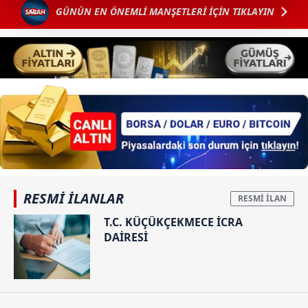
kalemimiz olduğunu sizlere hatırlatmak isteriz.
GÜNÜN EN ÖNEMLİ MANŞETLERİ İÇİN TIKLAYIN
Her halükârda, kullanıcılar, bu çerezlere izin vermedikleri
takdirde, kullanıcılara hedefli reklamlar
gösterilmeyecektir."
Sizlere daha iyi bir hizmet sunabilmek için İnternet
Sitemizde kendimize ve üçüncü kişilere ait çerezler
kullanılmaktadır. Bu çerezler vasıtasıyla çeşitli kişisel
verileriniz işlenmekte olup gerekli olan çerezler bilgi
toplumu hizmetlerinin sunulması amacıyla
kullanılmaktadır. Diğer çerezler, sitemizin daha işlevsel
RESMİ İLANLAR
kılınması ve kişiselleştirilmesi ve sizlere yönelik
T.C. KÜÇÜKÇEKMECE İCRA
reklam/pazarlama faaliyetlerinin yapılması, amaçlarıyla
DAİRESİ
sınırlı olarak açık rızanız dahilinde kullanılacaktır.
Çerezlere ilişkin tercihlerinizi aşağıda yer alan panel
vasıtasıyla belirleyebilirsiniz. Çerezlere ilişkin detaylı bilgi
için Ayarlar butonuna tıklayabilir,
Çerez Bilgilendirme