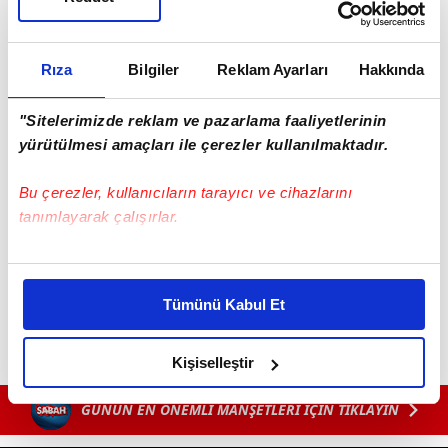
Rıza
Bilgiler
Reklam Ayarları
Hakkında
"Sitelerimizde reklam ve pazarlama faaliyetlerinin
Haber Girişi
yürütülmesi amaçları ile çerezler kullanılmaktadır.
Mete Efendioğlu - Editör
Bu çerezler, kullanıcıların tarayıcı ve cihazlarını
tanımlayarak çalışırlar.
#MEHMET NURİ ERSOY
#EDİRNE
Bu çerezlere izin vermeniz halinde sizlere özel
kişiselleştirilmiş reklamlar sunabilir, sayfalarımızda sizlere
Tümünü Kabul Et
daha iyi reklam deneyimi yaşatabiliriz. Bunu yaparken
amacımızın size daha iyi bir reklam deneyimi sunmak
olduğunu ve sizlere en iyi içerikleri sunabilmek adına
Kişiselleştir
elimizden gelen çabayı gösterdiğimizi ve bu noktada,
GÜNÜN EN ÖNEMLİ MANŞETLERİ İÇİN TIKLAYIN
reklamların maliyetlerimizi karşılamak noktasında tek gelir
kalemimiz olduğunu sizlere hatırlatmak isteriz.