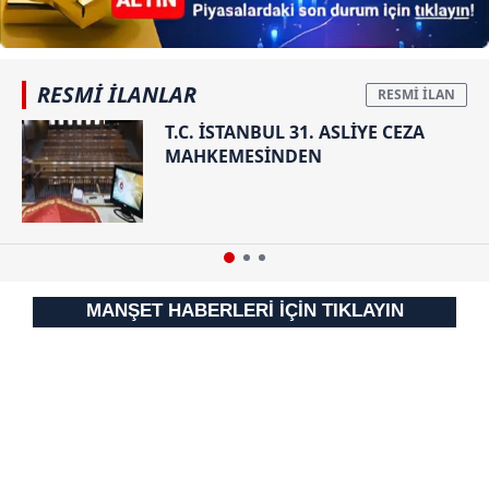
gösterilmeyecektir."
Sizlere daha iyi bir hizmet sunabilmek için İnternet
Sitemizde kendimize ve üçüncü kişilere ait çerezler
RESMİ İLANLAR
kullanılmaktadır. Bu çerezler vasıtasıyla çeşitli kişisel
T.C. İSTANBUL 31. ASLİYE CEZA
verileriniz işlenmekte olup gerekli olan çerezler bilgi
MAHKEMESİNDEN
toplumu hizmetlerinin sunulması amacıyla
kullanılmaktadır. Diğer çerezler, sitemizin daha işlevsel
kılınması ve kişiselleştirilmesi ve sizlere yönelik
reklam/pazarlama faaliyetlerinin yapılması, amaçlarıyla
sınırlı olarak açık rızanız dahilinde kullanılacaktır.
MANŞET HABERLERİ İÇİN TIKLAYIN
Çerezlere ilişkin tercihlerinizi aşağıda yer alan panel
vasıtasıyla belirleyebilirsiniz. Çerezlere ilişkin detaylı bilgi
için Ayarlar butonuna tıklayabilir,
Çerez Bilgilendirme
Metnimizi
ziyaret edebilirsiniz.
6698 sayılı Kişisel Verilerin Korunması Kanunu uyarınca
hazırlanmış Aydınlatma Metnimizi okumak ve sitemizde