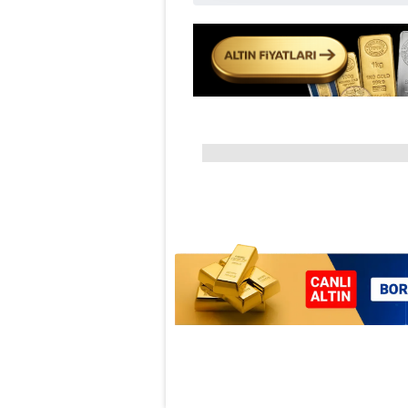
Çerezlere ilişkin tercihlerinizi 
butonuna tıklayabilir,
Çerez Bi
6698 sayılı Kişisel Verilerin 
mevzuata uygun olarak kullanılan