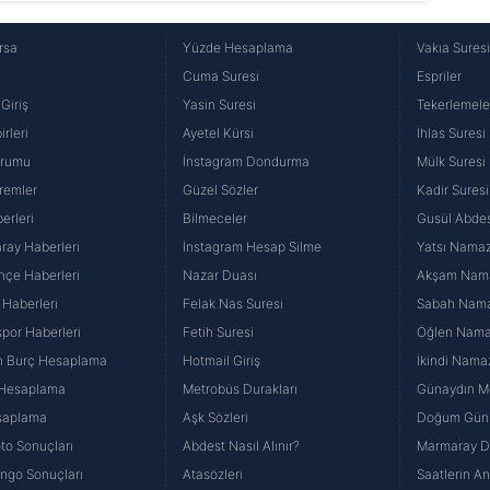
rsa
Yüzde Hesaplama
Vakıa Sures
Cuma Suresi
Espriler
Giriş
Yasin Suresi
Tekerlemele
rleri
Ayetel Kürsi
İhlas Suresi
urumu
İnstagram Dondurma
Mülk Suresi
remler
Güzel Sözler
Kadir Suresi
erleri
Bilmeceler
Gusül Abdes
ray Haberleri
İnstagram Hesap Silme
Yatsı Namazı
hçe Haberleri
Nazar Duası
Akşam Namaz
 Haberleri
Felak Nas Suresi
Sabah Namaz
por Haberleri
Fetih Suresi
Öğlen Namazı
n Burç Hesaplama
Hotmail Giriş
İkindi Namaz
 Hesaplama
Metrobüs Durakları
Günaydın Me
saplama
Aşk Sözleri
Doğum Günü
to Sonuçları
Abdest Nasıl Alınır?
Marmaray Du
yango Sonuçları
Atasözleri
Saatlerin A