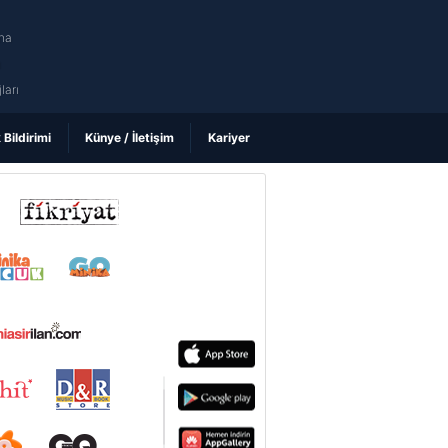
na
ı
ları
k Bildirimi
Künye / İletişim
Kariyer