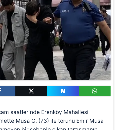
şam saatlerinde Erenköy Mahallesi
amette Musa G. (73) ile torunu Emir Musa
linmeyen bir sebeple çıkan tartışmanın