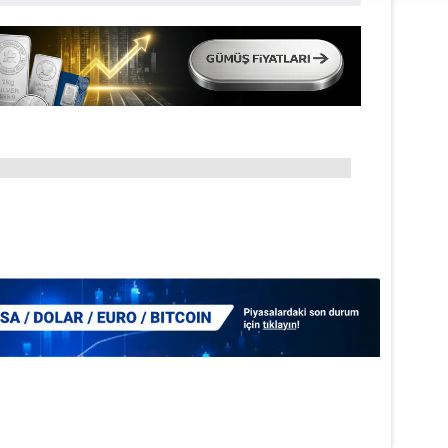
aşağıda yer alan panel vasıtasıyla belirleyebilirsiniz. Çerezlere iliş
lgilendirme Metnimizi
ziyaret edebilirsiniz.
Korunması Kanunu uyarınca hazırlanmış Aydınlatma Metnimizi okum
 çerezlerle ilgili bilgi almak için lütfen
tıklayınız
.