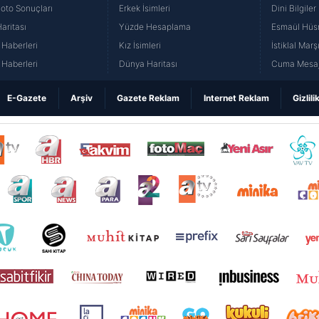
Loto Sonuçları
Erkek İsimleri
Dini Bilgiler
aritası
Yüzde Hesaplama
Esmaül Hüs
Haberleri
Kız İsimleri
İstiklal Marş
Haberleri
Dünya Haritası
Cuma Mesaj
E-Gazete
Arşiv
Gazete Reklam
Internet Reklam
Gizlili