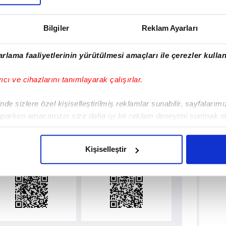
Haber Girişi
Bilgiler
Reklam Ayarları
gülsüm Yiğit - Editör
rlama faaliyetlerinin yürütülmesi amaçları ile çerezler kullan
#ESKİŞEHİR
yıcı ve cihazlarını tanımlayarak çalışırlar.
de sizlere özel kişiselleştirilmiş reklamlar sunabilir, sayfalarım
aparken amacımızın size daha iyi bir reklam deneyimi sunmak ol
ulamamızı İndirin
imizden gelen çabayı gösterdiğimizi ve bu noktada, reklamların ma
rıcalıkları Keşfedin!
olduğunu sizlere hatırlatmak isteriz.
Kişiselleştir
çerezlere izin vermedikleri takdirde, kullanıcılara hedefli reklaml
abilmek için İnternet Sitemizde kendimize ve üçüncü kişilere ait 
isel verileriniz işlenmekte olup gerekli olan çerezler bilgi toplum
 çerezler, sitemizin daha işlevsel kılınması ve kişiselleştirilmes
 yapılması, amaçlarıyla sınırlı olarak açık rızanız dahilinde kulla