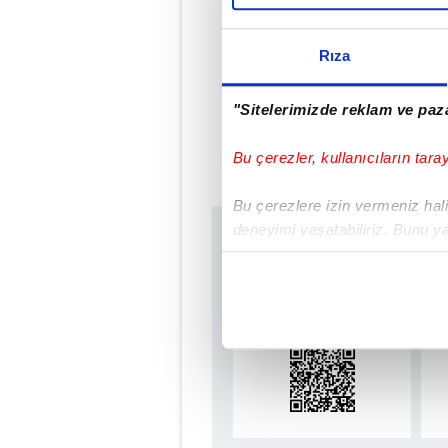
Rıza
Ümmü
"Sitelerimizde reklam ve paza
Bu çerezler, kullanıcıların tara
Bu çerezlere izin vermeniz halin
deneyimi yaşatabiliriz. Bunu y
Sabah.com.tr Uyg
içerikleri sunabilmek adına el
Uygulamalara Özel Ay
noktasında tek gelir kalemimiz 
Her halükârda, kullanıcılar, bu 
Sizlere daha iyi bir hizmet sun
çerezler vasıtasıyla çeşitli kiş
amacıyla kullanılmaktadır. Diğer
reklam/pazarlama faaliyetlerinin