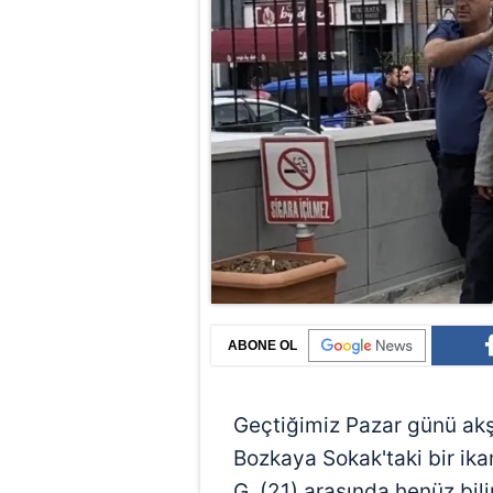
ABONE OL
Geçtiğimiz Pazar günü ak
Bozkaya Sokak'taki bir ik
G. (21) arasında henüz bi