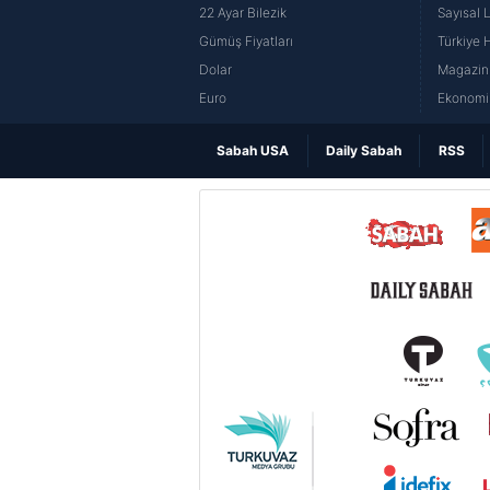
22 Ayar Bilezik
Sayısal 
Gümüş Fiyatları
Türkiye H
Dolar
Magazin 
Euro
Ekonomi 
Sabah USA
Daily Sabah
RSS