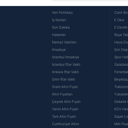
Veri Politikası
Canlı Bo
İş İlanları
E Okul
Son Dakika
E Devlet 
Haberler
Rüya Tabi
Namaz Vakitleri
Hava D
İmsakiye
Son Dep
İstanbul İmsakiye
Spor Hab
İstanbul İftar Vakti
Galatasa
Ankara İftar Vakti
Fenerba
İzmir İftar Vakti
Beşiktaş
Gram Altın Fiyatı
Trabzons
Altın Fiyatları
Yüksele
Çeyrek Altın Fiyatı
Gebelik
Yarım Altın Fiyatı
KDV He
Tam Altın Fiyatı
Süper Lo
Cumhuriyet Altını
Milli Pi