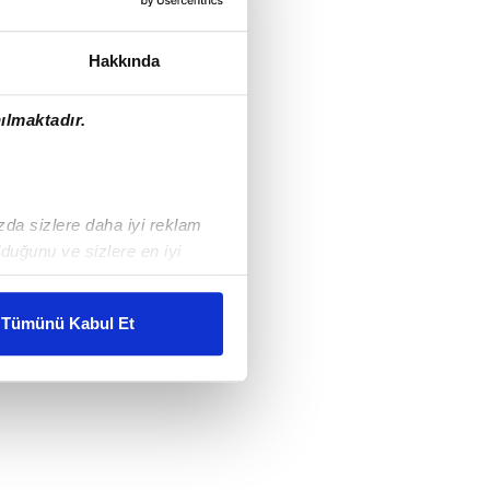
Hakkında
ılmaktadır.
ızda sizlere daha iyi reklam
duğunu ve sizlere en iyi
liyetlerimizi karşılamak
Tümünü Kabul Et
ar gösterilmeyecektir."
çerezler kullanılmaktadır. Bu
u hizmetlerinin sunulması
i ve sizlere yönelik
nılacaktır.