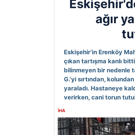
Eskişehir'd
ağır y
tu
Eskişehir’in Erenköy Mah
çıkan tartışma kanlı bit
bilinmeyen bir nedenle t
G.’yi sırtından, kolunda
yaraladı. Hastaneye kal
verirken, cani torun tut
İHA