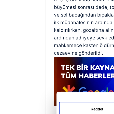
büyümesi sonrası dede, to
ve sol bacağından bıçakla
ilk müdahalesinin ardınd
kaldırılırken, gözaltına al
ardından adliyeye sevk edi
mahkemece kasten öldürm
cezaevine gönderildi.
Reddet