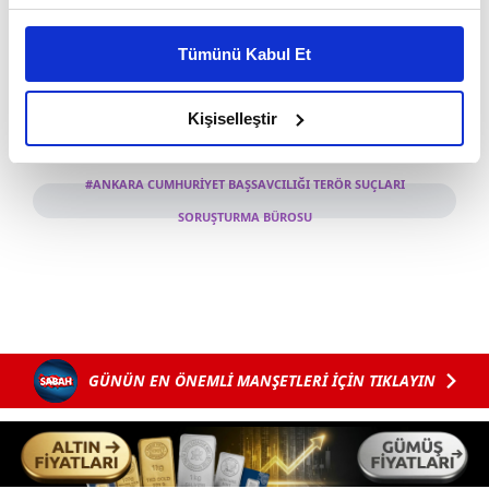
Bu çerezlere izin vermeniz halinde sizlere özel
kişiselleştirilmiş reklamlar sunabilir, sayfalarımızda sizlere
Tümünü Kabul Et
daha iyi reklam deneyimi yaşatabiliriz. Bunu yaparken
amacımızın size daha iyi bir reklam deneyimi sunmak
olduğunu ve sizlere en iyi içerikleri sunabilmek adına
Kişiselleştir
elimizden gelen çabayı gösterdiğimizi ve bu noktada,
reklamların maliyetlerimizi karşılamak noktasında tek gelir
#ANKARA CUMHURİYET BAŞSAVCILIĞI TERÖR SUÇLARI
kalemimiz olduğunu sizlere hatırlatmak isteriz.
SORUŞTURMA BÜROSU
Her halükârda, kullanıcılar, bu çerezlere izin vermedikleri
takdirde, kullanıcılara hedefli reklamlar
gösterilmeyecektir."
Sizlere daha iyi bir hizmet sunabilmek için İnternet
Sitemizde kendimize ve üçüncü kişilere ait çerezler
GÜNÜN EN ÖNEMLİ MANŞETLERİ İÇİN TIKLAYIN
kullanılmaktadır. Bu çerezler vasıtasıyla çeşitli kişisel
verileriniz işlenmekte olup gerekli olan çerezler bilgi
toplumu hizmetlerinin sunulması amacıyla
kullanılmaktadır. Diğer çerezler, sitemizin daha işlevsel