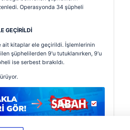
zenledi. Operasyonda 34 şüpheli
E GEÇİRİLDİ
it kitaplar ele geçirildi. İşlemlerinin
len şüphelilerden 9'u tutuklanırken, 9'u
heli ise serbest bırakıldı.
sürüyor.