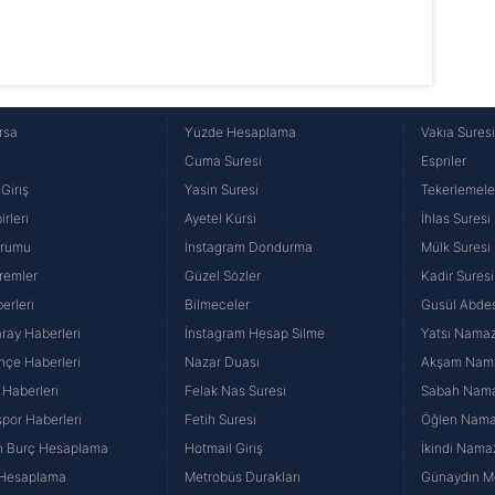
rsa
Yüzde Hesaplama
Vakıa Sures
Cuma Suresi
Espriler
Giriş
Yasin Suresi
Tekerlemele
rleri
Ayetel Kürsi
İhlas Suresi
urumu
İnstagram Dondurma
Mülk Suresi
remler
Güzel Sözler
Kadir Suresi
erleri
Bilmeceler
Gusül Abdes
ray Haberleri
İnstagram Hesap Silme
Yatsı Namazı
hçe Haberleri
Nazar Duası
Akşam Namaz
 Haberleri
Felak Nas Suresi
Sabah Namaz
por Haberleri
Fetih Suresi
Öğlen Namazı
n Burç Hesaplama
Hotmail Giriş
İkindi Namaz
 Hesaplama
Metrobüs Durakları
Günaydın Me