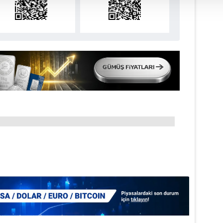
 çerezler, sitemizin daha işlevsel kılınması ve kişiselleştirilmes
 yapılması, amaçlarıyla sınırlı olarak açık rızanız dahilinde kulla
aşağıda yer alan panel vasıtasıyla belirleyebilirsiniz. Çerezlere iliş
lgilendirme Metnimizi
ziyaret edebilirsiniz.
Korunması Kanunu uyarınca hazırlanmış Aydınlatma Metnimizi okum
 çerezlerle ilgili bilgi almak için lütfen
tıklayınız
.