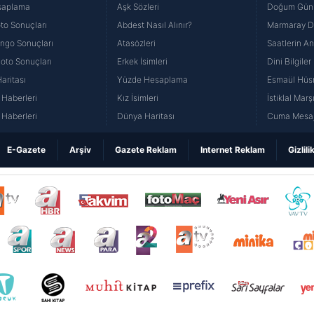
saplama
Aşk Sözleri
Doğum Günü
to Sonuçları
Abdest Nasıl Alınır?
Marmaray Du
yango Sonuçları
Atasözleri
Saatlerin A
Loto Sonuçları
Erkek İsimleri
Dini Bilgiler
aritası
Yüzde Hesaplama
Esmaül Hüs
Haberleri
Kız İsimleri
İstiklal Marş
Haberleri
Dünya Haritası
Cuma Mesaj
E-Gazete
Arşiv
Gazete Reklam
Internet Reklam
Gizlili