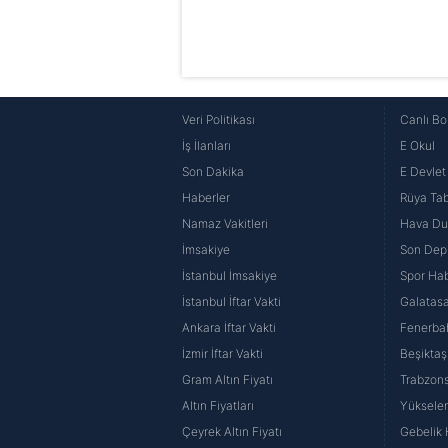
Veri Politikası
Canlı Bo
İş İlanları
E Okul
Son Dakika
E Devlet 
Haberler
Rüya Tabi
Namaz Vakitleri
Hava D
İmsakiye
Son Dep
İstanbul İmsakiye
Spor Hab
İstanbul İftar Vakti
Galatasa
Ankara İftar Vakti
Fenerba
İzmir İftar Vakti
Beşiktaş
Gram Altın Fiyatı
Trabzons
Altın Fiyatları
Yüksele
Çeyrek Altın Fiyatı
Gebelik