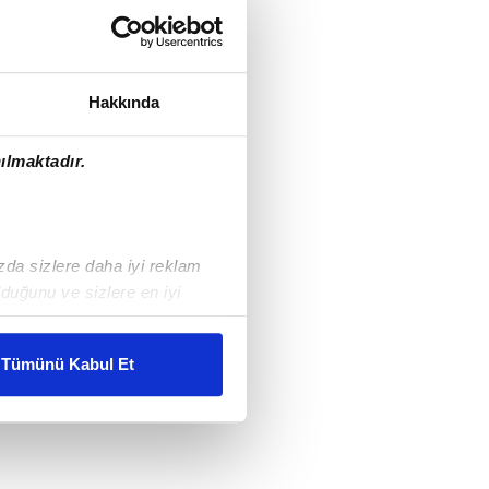
Hakkında
ılmaktadır.
ızda sizlere daha iyi reklam
duğunu ve sizlere en iyi
liyetlerimizi karşılamak
Tümünü Kabul Et
ar gösterilmeyecektir."
çerezler kullanılmaktadır. Bu
u hizmetlerinin sunulması