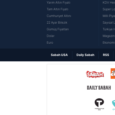
Yarım Altın Fiyatı
KDV He
Tam Altın Fiyatı
Süper Lo
Cumhuriyet Altını
Milli Pi
22 Ayar Bilezik
Sayısal 
Gümüş Fiyatları
Türkiye H
Dolar
Magazin 
Euro
Ekonomi 
Sabah USA
Daily Sabah
RSS