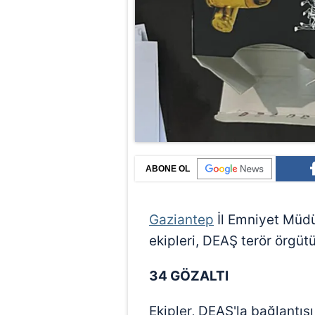
ABONE OL
Gaziantep
İl Emniyet Müd
ekipleri, DEAŞ terör örgüt
34 GÖZALTI
Ekipler, DEAŞ'la bağlantısı