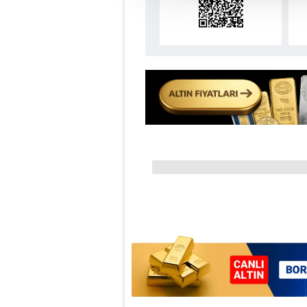
amacıyla kullanılmaktadır. Diğer
reklam/pazarlama faaliyetlerinin
Çerezlere ilişkin tercihlerinizi 
butonuna tıklayabilir,
Çerez Bi
6698 sayılı Kişisel Verilerin 
mevzuata uygun olarak kullanılan