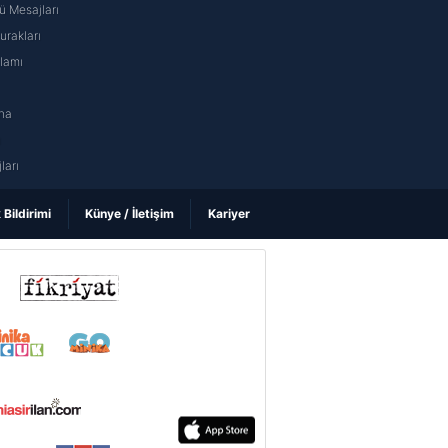
 Mesajları
rakları
nlamı
na
ı
ları
k Bildirimi
Künye / İletişim
Kariyer