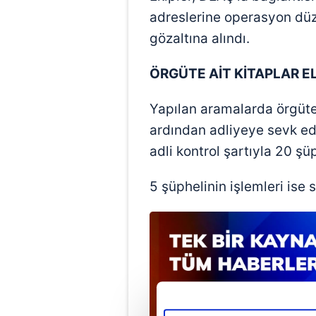
adreslerine operasyon dü
gözaltına alındı.
ÖRGÜTE AİT KİTAPLAR EL
Yapılan aramalarda örgüte a
ardından adliyeye sevk edi
adli kontrol şartıyla 20 şüp
5 şüphelinin işlemleri ise 