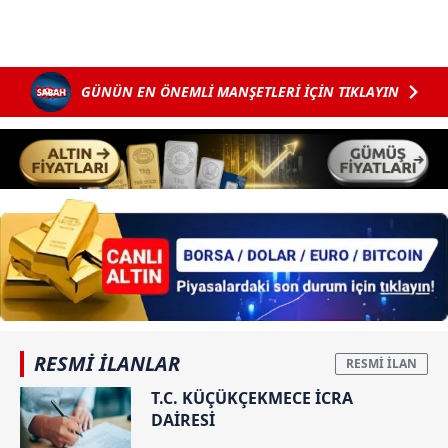
GÜNÜN EN ÖNEMLİ MANŞETLERİ İÇİN TIKLAYIN
RESMİ İLANLAR
T.C. KÜÇÜKÇEKMECE İCRA
DAİRESİ