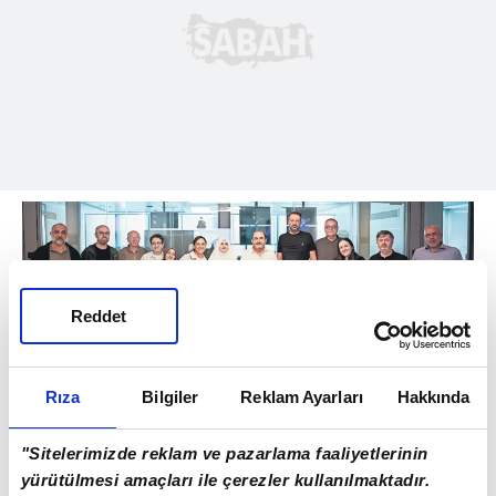
Reddet
Edirne'de mahallemiz Yıldırım'daki
Rıza
Bilgiler
Reklam Ayarları
Hakkında
mezarlığa gittim. "Anne, baba ben hacca
gidiyorum" dedim. Biliyor musunuz o
"Sitelerimizde reklam ve pazarlama faaliyetlerinin
demans halleri her şeyi hafızadan silse bile,
yürütülmesi amaçları ile çerezler kullanılmaktadır.