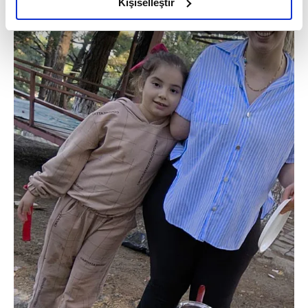
olduğunu ve sizlere en iyi içerikleri sunabilmek adına
Kişiselleştir
elimizden gelen çabayı gösterdiğimizi ve bu noktada,
reklamların maliyetlerimizi karşılamak noktasında tek gelir
kalemimiz olduğunu sizlere hatırlatmak isteriz.
Her halükârda, kullanıcılar, bu çerezlere izin vermedikleri
takdirde, kullanıcılara hedefli reklamlar
gösterilmeyecektir."
Sizlere daha iyi bir hizmet sunabilmek için İnternet
Sitemizde kendimize ve üçüncü kişilere ait çerezler
kullanılmaktadır. Bu çerezler vasıtasıyla çeşitli kişisel
verileriniz işlenmekte olup gerekli olan çerezler bilgi
toplumu hizmetlerinin sunulması amacıyla
kullanılmaktadır. Diğer çerezler, sitemizin daha işlevsel
kılınması ve kişiselleştirilmesi ve sizlere yönelik
reklam/pazarlama faaliyetlerinin yapılması, amaçlarıyla
sınırlı olarak açık rızanız dahilinde kullanılacaktır.