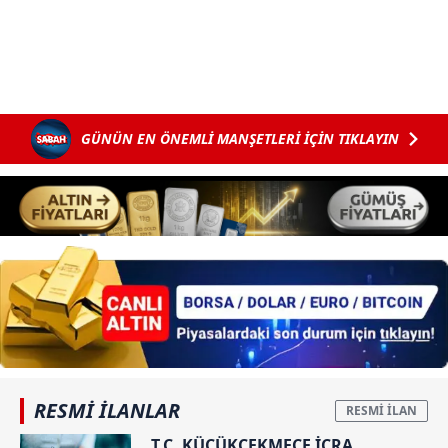
GÜNÜN EN ÖNEMLİ MANŞETLERİ İÇİN TIKLAYIN
RESMİ İLANLAR
T.C. KÜÇÜKÇEKMECE İCRA