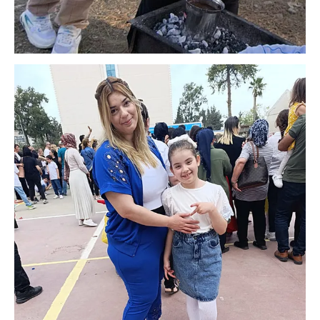
Çerezlere ilişkin tercihlerinizi aşağıda yer alan panel
vasıtasıyla belirleyebilirsiniz. Çerezlere ilişkin detaylı bilgi
için Ayarlar butonuna tıklayabilir,
Çerez Bilgilendirme
Metnimizi
ziyaret edebilirsiniz.
6698 sayılı Kişisel Verilerin Korunması Kanunu uyarınca
hazırlanmış Aydınlatma Metnimizi okumak ve sitemizde
ilgili mevzuata uygun olarak kullanılan çerezlerle ilgili bilgi
almak için lütfen
tıklayınız
.