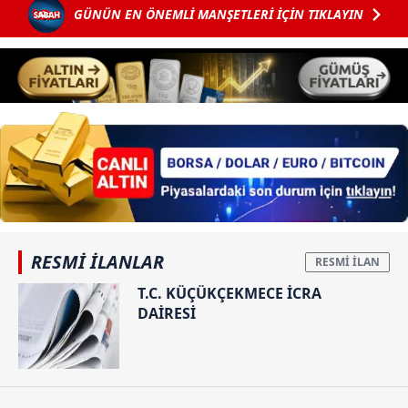
GÜNÜN EN ÖNEMLİ MANŞETLERİ İÇİN TIKLAYIN
RESMİ İLANLAR
T.C. KÜÇÜKÇEKMECE İCRA
DAİRESİ