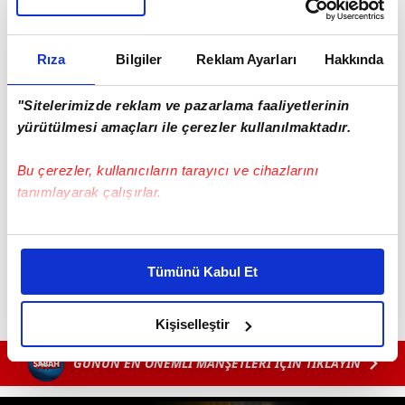
Rıza
Bilgiler
Reklam Ayarları
Hakkında
"Sitelerimizde reklam ve pazarlama faaliyetlerinin
yürütülmesi amaçları ile çerezler kullanılmaktadır.
Bu çerezler, kullanıcıların tarayıcı ve cihazlarını
tanımlayarak çalışırlar.
#YÜKSEKÖĞRETİM KURULU
#EROL ÖZVAR
Bu çerezlere izin vermeniz halinde sizlere özel
kişiselleştirilmiş reklamlar sunabilir, sayfalarımızda sizlere
Tümünü Kabul Et
daha iyi reklam deneyimi yaşatabiliriz. Bunu yaparken
amacımızın size daha iyi bir reklam deneyimi sunmak
olduğunu ve sizlere en iyi içerikleri sunabilmek adına
Kişiselleştir
elimizden gelen çabayı gösterdiğimizi ve bu noktada,
GÜNÜN EN ÖNEMLİ MANŞETLERİ İÇİN TIKLAYIN
reklamların maliyetlerimizi karşılamak noktasında tek gelir
kalemimiz olduğunu sizlere hatırlatmak isteriz.