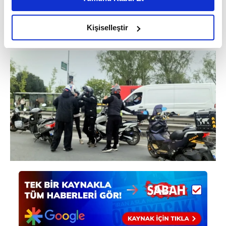
daha iyi reklam deneyimi yaşatabiliriz. Bunu yaparken
amacımızın size daha iyi bir reklam deneyimi sunmak
olduğunu ve sizlere en iyi içerikleri sunabilmek adına
Kişiselleştir
elimizden gelen çabayı gösterdiğimizi ve bu noktada,
reklamların maliyetlerimizi karşılamak noktasında tek gelir
kalemimiz olduğunu sizlere hatırlatmak isteriz.
Her halükârda, kullanıcılar, bu çerezlere izin vermedikleri
takdirde, kullanıcılara hedefli reklamlar
gösterilmeyecektir."
Sizlere daha iyi bir hizmet sunabilmek için İnternet
Sitemizde kendimize ve üçüncü kişilere ait çerezler
kullanılmaktadır. Bu çerezler vasıtasıyla çeşitli kişisel
verileriniz işlenmekte olup gerekli olan çerezler bilgi
toplumu hizmetlerinin sunulması amacıyla
kullanılmaktadır. Diğer çerezler, sitemizin daha işlevsel
kılınması ve kişiselleştirilmesi ve sizlere yönelik
reklam/pazarlama faaliyetlerinin yapılması, amaçlarıyla