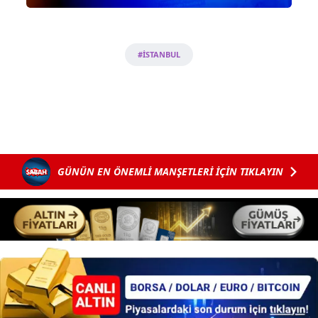
sınırlı olarak açık rızanız dahilinde kullanılacaktır.
Çerezlere ilişkin tercihlerinizi aşağıda yer alan panel
#İSTANBUL
vasıtasıyla belirleyebilirsiniz. Çerezlere ilişkin detaylı bilgi
için Ayarlar butonuna tıklayabilir,
Çerez Bilgilendirme
Metnimizi
ziyaret edebilirsiniz.
6698 sayılı Kişisel Verilerin Korunması Kanunu uyarınca
hazırlanmış Aydınlatma Metnimizi okumak ve sitemizde
ilgili mevzuata uygun olarak kullanılan çerezlerle ilgili bilgi
GÜNÜN EN ÖNEMLİ MANŞETLERİ İÇİN TIKLAYIN
almak için lütfen
tıklayınız
.