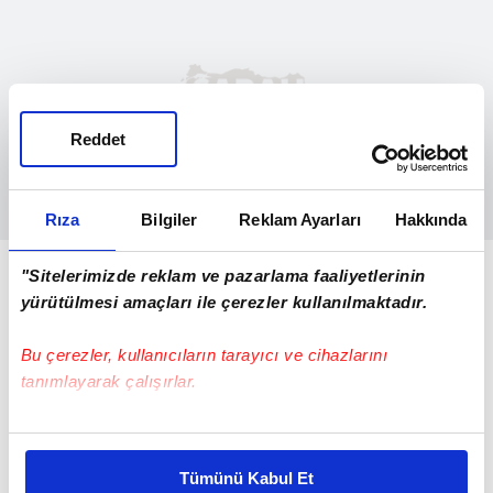
Reddet
Rıza
Bilgiler
Reklam Ayarları
Hakkında
7 ŞÜPHELİ TUTUKLANDI
"Sitelerimizde reklam ve pazarlama faaliyetlerinin
yürütülmesi amaçları ile çerezler kullanılmaktadır.
Operasyonlarda 8 şüpheli yakalandı.
Şüphelilerden 1'i hakkında adli kontrol
Bu çerezler, kullanıcıların tarayıcı ve cihazlarını
tedbiri uygulanırken, 7 şüpheli çıkarıldıkları
tanımlayarak çalışırlar.
mahkemece tutuklandı.
Bu çerezlere izin vermeniz halinde sizlere özel
15 GÖZALTI TALİMATI VERİLDİ
kişiselleştirilmiş reklamlar sunabilir, sayfalarımızda sizlere
Tümünü Kabul Et
daha iyi reklam deneyimi yaşatabiliriz. Bunu yaparken