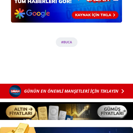
hazırlanmış Aydınlatma Metnimizi okumak ve sitemizde
ilgili mevzuata uygun olarak kullanılan çerezlerle ilgili bilgi
almak için lütfen
tıklayınız
.
#BUCA
GÜNÜN EN ÖNEMLİ MANŞETLERİ İÇİN TIKLAYIN