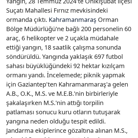
Yangın, 28 Temmuz 2024'te Onikişubat ilçesi
Suçatı Mahallesi Fırnız mevkisindeki
ormanda çıktı.
Kahramanmaraş
Orman
Bölge Müdürlüğü'ne bağlı 200 personelin 60
araç, 6 helikopter ve 2 uçakla müdahale
ettiği yangın, 18 saatlik çalışma sonunda
söndürüldü. Yangında yaklaşık 697 futbol
sahası büyüklüğündeki 92 hektar kızılçam
ormanı yandı. İncelemede; piknik yapmak
için Gaziantep'ten Kahramanmaraş'a gelen
A.B., O.K., M.S. ve M.E.B.'nin birbirleriyle
şakalaşırken M.S.'nin attığı torpilin
patlaması sonucu kuru otların tutuşarak
yangına neden olduğu tespit edildi.
Jandarma ekiplerince gözaltına alınan M.S.,