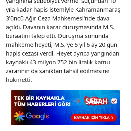
yangınına sebebiyet verme' suçundan 10
kullanılmaktadır. Bu çerezler vasıtasıyla çeşitli kişisel
yıla kadar hapis istemiyle Kahramanmaraş
verileriniz işlenmekte olup gerekli olan çerezler bilgi
3'üncü Ağır Ceza Mahkemesi'nde dava
toplumu hizmetlerinin sunulması amacıyla
açıldı. Davanın karar duruşmasında M.S.,
kullanılmaktadır. Diğer çerezler, sitemizin daha işlevsel
kılınması ve kişiselleştirilmesi ve sizlere yönelik
beraatini talep etti. Duruşma sonunda
reklam/pazarlama faaliyetlerinin yapılması, amaçlarıyla
mahkeme heyeti, M.S.'ye 5 yıl 6 ay 20 gün
sınırlı olarak açık rızanız dahilinde kullanılacaktır.
hapis cezası verdi. Heyet ayrıca yangından
kaynaklı 43 milyon 752 bin liralık kamu
Çerezlere ilişkin tercihlerinizi aşağıda yer alan panel
vasıtasıyla belirleyebilirsiniz. Çerezlere ilişkin detaylı bilgi
zararının da sanıktan tahsil edilmesine
için Ayarlar butonuna tıklayabilir,
Çerez Bilgilendirme
hükmetti.
Metnimizi
ziyaret edebilirsiniz.
6698 sayılı Kişisel Verilerin Korunması Kanunu uyarınca
hazırlanmış Aydınlatma Metnimizi okumak ve sitemizde
ilgili mevzuata uygun olarak kullanılan çerezlerle ilgili bilgi
almak için lütfen
tıklayınız
.