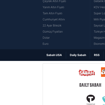
Çeyrek Altın Fiyatı
Gebelik
Yarım Altın Fiyatı
KDV He
Tam Altın Fiyatı
Süper Lo
Cumhuriyet Altını
Milli Pi
22 Ayar Bilezik
Sayısal 
Gümüş Fiyatları
Türkiye H
Dolar
Magazin 
Euro
Ekonomi 
Sabah USA
Daily Sabah
RSS