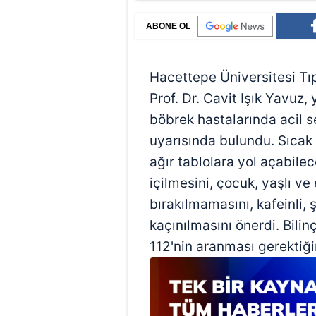
ABONE OL
Hacettepe Üniversitesi Tı
Prof. Dr. Cavit Işık Yavuz,
böbrek hastalarında acil s
uyarısında bulundu. Sıca
ağır tablolara yol açabile
içilmesini, çocuk, yaşlı ve
bırakılmamasını, kafeinli, 
kaçınılmasını önerdi. Bili
112'nin aranması gerektiğin