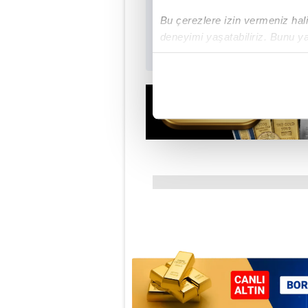
Bu çerezlere izin vermeniz halin
deneyimi yaşatabiliriz. Bunu y
içerikleri sunabilmek adına el
noktasında tek gelir kalemimiz 
Her halükârda, kullanıcılar, bu 
Sizlere daha iyi bir hizmet sun
çerezler vasıtasıyla çeşitli kiş
amacıyla kullanılmaktadır. Diğer
reklam/pazarlama faaliyetlerinin
Çerezlere ilişkin tercihlerinizi 
butonuna tıklayabilir,
Çerez Bi
6698 sayılı Kişisel Verilerin 
mevzuata uygun olarak kullanılan