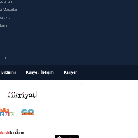
sajları
 Mesajları
rakları
nlamı
na
ı
ları
k Bildirimi
Künye / İletişim
Kariyer