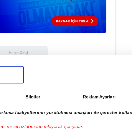
Haber Girişi
e Efendioğlu - Editör
Bilgiler
Reklam Ayarları
lamamızı İndirin
ıcalıkları Keşfedin!
rlama faaliyetlerinin yürütülmesi amaçları ile çerezler kullan
yıcı ve cihazlarını tanımlayarak çalışırlar.