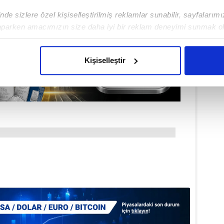
de sizlere özel kişiselleştirilmiş reklamlar sunabilir, sayfalarım
aparken amacımızın size daha iyi bir reklam deneyimi sunmak ol
imizden gelen çabayı gösterdiğimizi ve bu noktada, reklamların ma
olduğunu sizlere hatırlatmak isteriz.
Kişiselleştir
çerezlere izin vermedikleri takdirde, kullanıcılara hedefli reklaml
abilmek için İnternet Sitemizde kendimize ve üçüncü kişilere ait 
isel verileriniz işlenmekte olup gerekli olan çerezler bilgi toplum
 çerezler, sitemizin daha işlevsel kılınması ve kişiselleştirilmes
 yapılması, amaçlarıyla sınırlı olarak açık rızanız dahilinde kulla
aşağıda yer alan panel vasıtasıyla belirleyebilirsiniz. Çerezlere iliş
lgilendirme Metnimizi
ziyaret edebilirsiniz.
Korunması Kanunu uyarınca hazırlanmış Aydınlatma Metnimizi okum
 çerezlerle ilgili bilgi almak için lütfen
tıklayınız
.