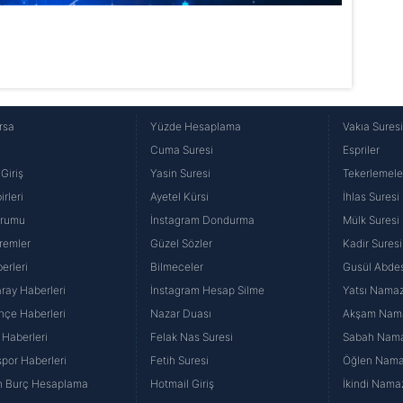
rsa
Yüzde Hesaplama
Vakıa Sures
Cuma Suresi
Espriler
Giriş
Yasin Suresi
Tekerlemele
rleri
Ayetel Kürsi
İhlas Suresi
urumu
İnstagram Dondurma
Mülk Suresi
remler
Güzel Sözler
Kadir Suresi
erleri
Bilmeceler
Gusül Abdes
ray Haberleri
İnstagram Hesap Silme
Yatsı Namazı
hçe Haberleri
Nazar Duası
Akşam Namaz
 Haberleri
Felak Nas Suresi
Sabah Namaz
por Haberleri
Fetih Suresi
Öğlen Namazı
n Burç Hesaplama
Hotmail Giriş
İkindi Namaz