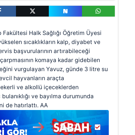
p Fakültesi Halk Sağlığı Öğretim Üyesi
 yükselen sıcaklıkların kalp, diyabet ve
ervis başvurularının artırabileceği
k çarpmasının komaya kadar gidebilen
ceğini vurgulayan Yavuz, günde 3 litre su
 evcil hayvanların araçta
şekerli ve alkollü içeceklerden
nç bulanıklığı ve bayılma durumunda
i de hatırlattı. AA