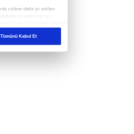
ızda sizlere daha iyi reklam
duğunu ve sizlere en iyi
liyetlerimizi karşılamak
Tümünü Kabul Et
ar gösterilmeyecektir."
çerezler kullanılmaktadır. Bu
u hizmetlerinin sunulması
i ve sizlere yönelik
nılacaktır.
kin detaylı bilgi için Ayarlar
ak ve sitemizde ilgili