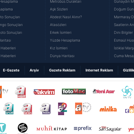
 Hesaplama
Metrobüs Durakları
Günaydın Me
saplama
Aşk Sözleri
Doğum Günü
to Sonuçları
Abdest Nasıl Alınır?
Marmaray Du
yango Sonuçları
Atasözleri
Saatlerin A
Loto Sonuçları
Erkek İsimleri
Dini Bilgiler
aritası
Yüzde Hesaplama
Esmaül Hüs
Haberleri
Kız İsimleri
İstiklal Marş
Haberleri
Dünya Haritası
Cuma Mesaj
E-Gazete
Arşiv
Gazete Reklam
Internet Reklam
Gizlili