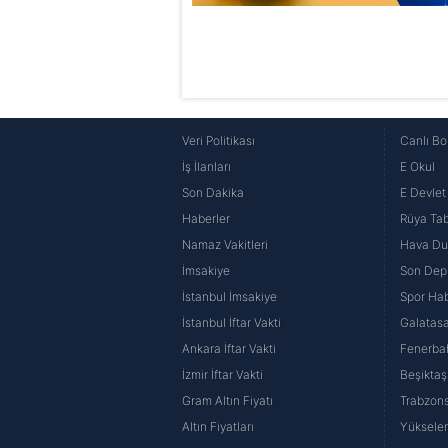
Veri Politikası
Canlı Bo
İş İlanları
E Okul
Son Dakika
E Devlet 
Haberler
Rüya Tabi
Namaz Vakitleri
Hava D
İmsakiye
Son Dep
İstanbul İmsakiye
Spor Hab
İstanbul İftar Vakti
Galatasa
Ankara İftar Vakti
Fenerba
İzmir İftar Vakti
Beşiktaş
Gram Altın Fiyatı
Trabzons
Altın Fiyatları
Yüksele