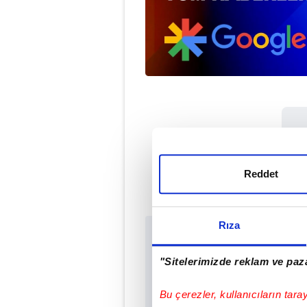
Met
Reddet
Rıza
Sabah.com.tr Uygu
Uygulamalara Özel Ayr
"Sitelerimizde reklam ve paza
Bu çerezler, kullanıcıların tara