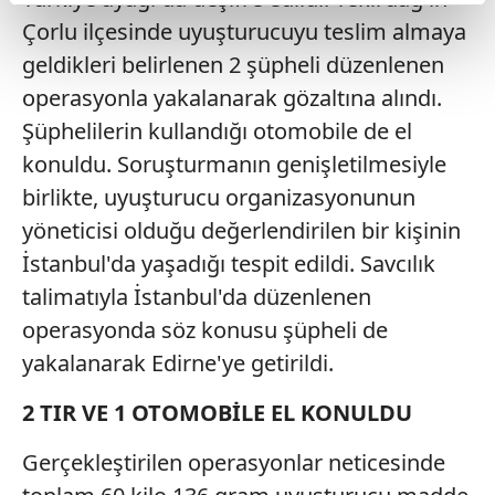
reklamların maliyetlerimizi karşılamak noktasında tek gelir
Çorlu ilçesinde uyuşturucuyu teslim almaya
kalemimiz olduğunu sizlere hatırlatmak isteriz.
geldikleri belirlenen 2 şüpheli düzenlenen
Her halükârda, kullanıcılar, bu çerezlere izin vermedikleri
operasyonla yakalanarak gözaltına alındı.
takdirde, kullanıcılara hedefli reklamlar
Şüphelilerin kullandığı otomobile de el
gösterilmeyecektir."
konuldu. Soruşturmanın genişletilmesiyle
birlikte, uyuşturucu organizasyonunun
Sizlere daha iyi bir hizmet sunabilmek için İnternet
Sitemizde kendimize ve üçüncü kişilere ait çerezler
yöneticisi olduğu değerlendirilen bir kişinin
kullanılmaktadır. Bu çerezler vasıtasıyla çeşitli kişisel
İstanbul'da yaşadığı tespit edildi. Savcılık
verileriniz işlenmekte olup gerekli olan çerezler bilgi
talimatıyla İstanbul'da düzenlenen
toplumu hizmetlerinin sunulması amacıyla
operasyonda söz konusu şüpheli de
kullanılmaktadır. Diğer çerezler, sitemizin daha işlevsel
kılınması ve kişiselleştirilmesi ve sizlere yönelik
yakalanarak Edirne'ye getirildi.
reklam/pazarlama faaliyetlerinin yapılması, amaçlarıyla
2 TIR VE 1 OTOMOBİLE EL KONULDU
sınırlı olarak açık rızanız dahilinde kullanılacaktır.
Gerçekleştirilen operasyonlar neticesinde
Çerezlere ilişkin tercihlerinizi aşağıda yer alan panel
vasıtasıyla belirleyebilirsiniz. Çerezlere ilişkin detaylı bilgi