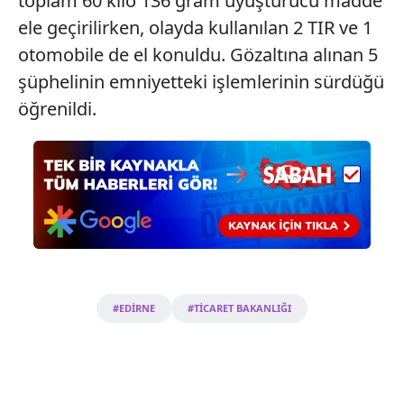
toplam 60 kilo 136 gram uyuşturucu madde
için Ayarlar butonuna tıklayabilir,
Çerez Bilgilendirme
ele geçirilirken, olayda kullanılan 2 TIR ve 1
Metnimizi
ziyaret edebilirsiniz.
otomobile de el konuldu. Gözaltına alınan 5
şüphelinin emniyetteki işlemlerinin sürdüğü
6698 sayılı Kişisel Verilerin Korunması Kanunu uyarınca
hazırlanmış Aydınlatma Metnimizi okumak ve sitemizde
öğrenildi.
ilgili mevzuata uygun olarak kullanılan çerezlerle ilgili bilgi
almak için lütfen
tıklayınız
.
#EDİRNE
#TİCARET BAKANLIĞI