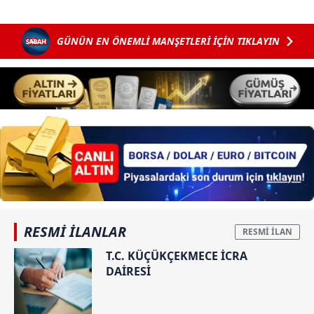
GÜNÜN EN ÖNEMLİ MANŞETLERİ İÇİN TIKLAYIN
RESMİ İLANLAR
T.C. KÜÇÜKÇEKMECE İCRA
DAİRESİ