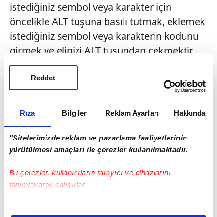
istediğiniz sembol veya karakter için
öncelikle ALT tuşuna basılı tutmak, eklemek
istediğiniz sembol veya karakterin kodunu
girmek ve elinizi ALT tuşundan çekmektir.
Bu işlem sonunda istediğiniz sembol ya da
karakterin oluştuğunu göreceksiniz. Daha
Reddet
kolay anlaşılması için birkaç örnek ile
açıklamak isteriz. Örnekler aşağıdaki gibidir;
Rıza
Bilgiler
Reklam Ayarları
Hakkında
ALT+ 20
= ¶
"Sitelerimizde reklam ve pazarlama faaliyetlerinin
ALT+ 21
= §
yürütülmesi amaçları ile çerezler kullanılmaktadır.
ALT+ 155
= ø
Bu çerezler, kullanıcıların tarayıcı ve cihazlarını
ALT+ 157
= Ø
tanımlayarak çalışırlar.
2- ALT tuşuna basılı tutularak yapılan
Bu çerezlere izin vermeniz halinde sizlere özel