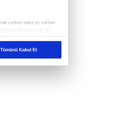
ızda sizlere daha iyi reklam
duğunu ve sizlere en iyi
liyetlerimizi karşılamak
Tümünü Kabul Et
ar gösterilmeyecektir."
çerezler kullanılmaktadır. Bu
u hizmetlerinin sunulması
i ve sizlere yönelik
nılacaktır.
kin detaylı bilgi için Ayarlar
ak ve sitemizde ilgili