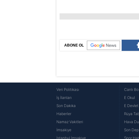
ABONE OL
Veri Politikası
Canlı Bo
İş İlanları
E Okul
Son Dakika
E Devlet 
Haberler
Rüya Tabi
Namaz Vakitleri
Hava D
İmsakiye
Son Dep
İstanbul İmsakiye
Spor Hab