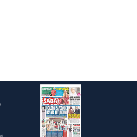
i
r
ti