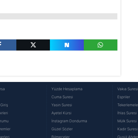
rsa
Yüzde Hesaplama
Vakıa Sures
Cuma Suresi
Espriler
Giriş
Yasin Suresi
Tekerlemele
rleri
Ayetel Kürsi
İhlas Suresi
urumu
İnstagram Dondurma
Mülk Suresi
remler
Güzel Sözler
Kadir Suresi
erleri
Bilmeceler
Gusül Abdes