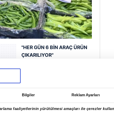
"HER GÜN 6 BİN ARAÇ ÜRÜN
ÇIKARILIYOR"
Denetimlerde konuşan
İstanbul İl Ticaret Müdürü
İsmail Menteşe, şunları
söyledi: "Türkiye'nin en büyük
Bilgiler
Reklam Ayarları
sebze-meyve hali olan
Bayrampaşa Hali'nde
rlama faaliyetlerinin yürütülmesi amaçları ile çerezler kullan
arkadaşlarımızla birlikte