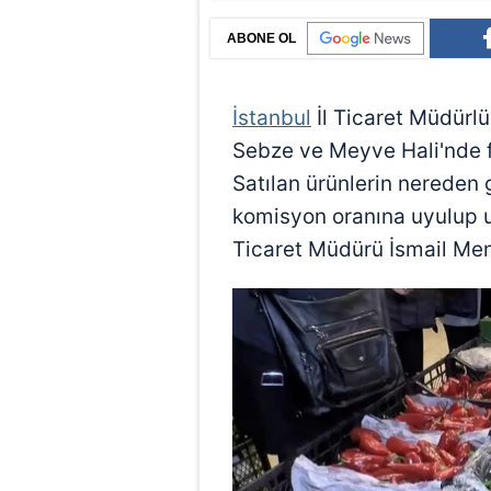
ABONE OL
İstanbul
İl Ticaret Müdürl
Sebze ve Meyve Hali'nde fa
Satılan ürünlerin nereden g
komisyon oranına uyulup uy
Ticaret Müdürü İsmail Ment