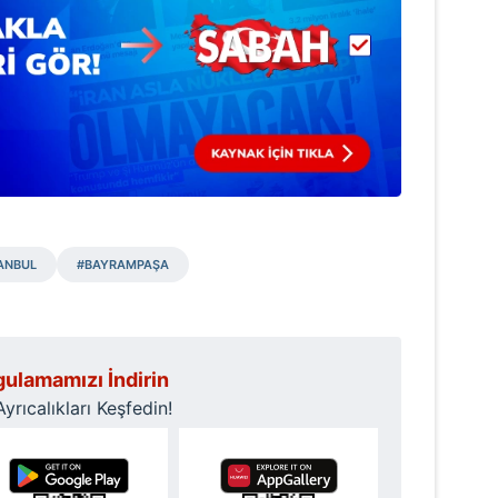
ANBUL
#BAYRAMPAŞA
ulamamızı İndirin
rıcalıkları Keşfedin!