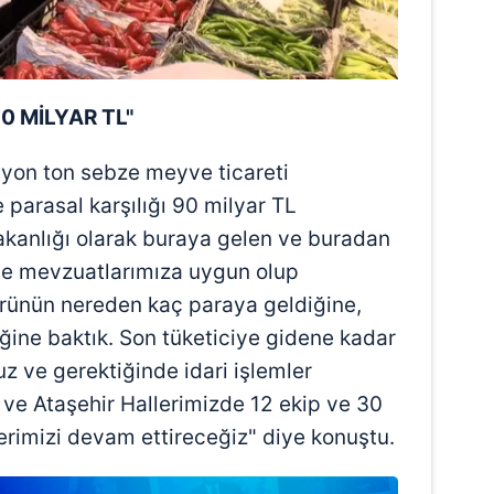
 çerezlerle ilgili bilgi almak için lütfen
tıklayınız
.
0 MİLYAR TL"
ilyon ton sebze meyve ticareti
e parasal karşılığı 90 milyar TL
Bakanlığı olarak buraya gelen ve buradan
ve mevzuatlarımıza uygun olup
Ürünün nereden kaç paraya geldiğine,
ğine baktık. Son tüketiciye gidene kadar
uz ve gerektiğinde idari işlemler
e Ataşehir Hallerimizde 12 ekip ve 30
erimizi devam ettireceğiz" diye konuştu.