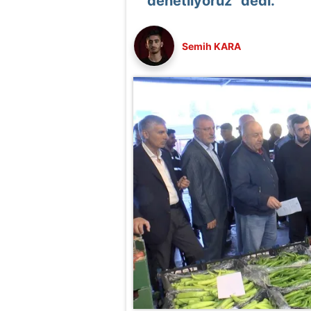
denetliyoruz" dedi.
Semih KARA