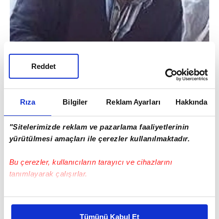
Reddet
Rıza
Bilgiler
Reklam Ayarları
Hakkında
"Sitelerimizde reklam ve pazarlama faaliyetlerinin
Yaşar Ceylan'ın cenazesi olay yerindeki
yürütülmesi amaçları ile çerezler kullanılmaktadır.
incelemelerin ardından Malatya Adli Tıp
Kurumu'na kaldırılırken, olayla ilgili
Bu çerezler, kullanıcıların tarayıcı ve cihazlarını
tanımlayarak çalışırlar.
inceleme başlatıldı.
Bu çerezlere izin vermeniz halinde sizlere özel
kişiselleştirilmiş reklamlar sunabilir, sayfalarımızda sizlere
Tümünü Kabul Et