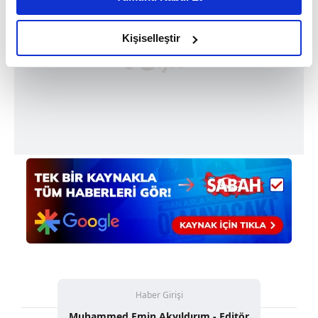
daha iyi reklam deneyimi yaşatabiliriz. Bunu yaparken
amacımızın size daha iyi bir reklam deneyimi sunmak
olduğunu ve sizlere en iyi içerikleri sunabilmek adına
Kişiselleştir
elimizden gelen çabayı gösterdiğimizi ve bu noktada,
reklamların maliyetlerimizi karşılamak noktasında tek gelir
kalemimiz olduğunu sizlere hatırlatmak isteriz.
Her halükârda, kullanıcılar, bu çerezlere izin vermedikleri
takdirde, kullanıcılara hedefli reklamlar
gösterilmeyecektir."
Sizlere daha iyi bir hizmet sunabilmek için İnternet
Sitemizde kendimize ve üçüncü kişilere ait çerezler
kullanılmaktadır. Bu çerezler vasıtasıyla çeşitli kişisel
verileriniz işlenmekte olup gerekli olan çerezler bilgi
toplumu hizmetlerinin sunulması amacıyla
kullanılmaktadır. Diğer çerezler, sitemizin daha işlevsel
kılınması ve kişiselleştirilmesi ve sizlere yönelik
Haber Girişi
reklam/pazarlama faaliyetlerinin yapılması, amaçlarıyla
Muhammed Emin Akyıldırım - Editör