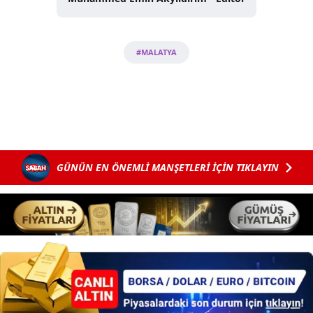
sınırlı olarak açık rızanız dahilinde kullanılacaktır.
Çerezlere ilişkin tercihlerinizi aşağıda yer alan panel
#MALATYA
vasıtasıyla belirleyebilirsiniz. Çerezlere ilişkin detaylı bilgi
için Ayarlar butonuna tıklayabilir,
Çerez Bilgilendirme
Metnimizi
ziyaret edebilirsiniz.
6698 sayılı Kişisel Verilerin Korunması Kanunu uyarınca
hazırlanmış Aydınlatma Metnimizi okumak ve sitemizde
ilgili mevzuata uygun olarak kullanılan çerezlerle ilgili bilgi
GÜNÜN EN ÖNEMLİ MANŞETLERİ İÇİN TIKLAYIN
almak için lütfen
tıklayınız
.