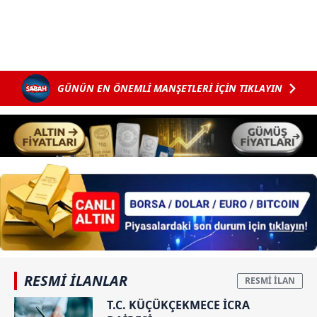
GÜNÜN EN ÖNEMLİ MANŞETLERİ İÇİN TIKLAYIN
RESMİ İLANLAR
T.C. KÜÇÜKÇEKMECE İCRA