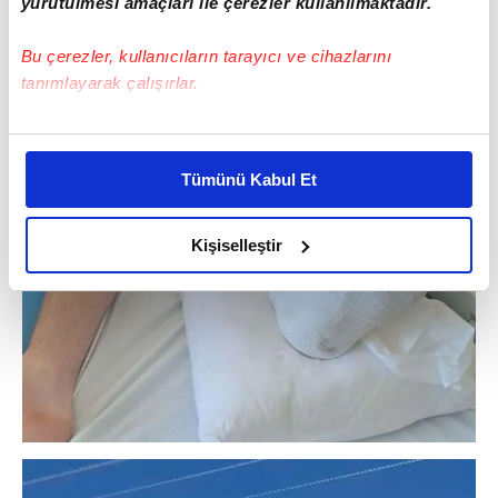
yürütülmesi amaçları ile çerezler kullanılmaktadır.
Bu çerezler, kullanıcıların tarayıcı ve cihazlarını
tanımlayarak çalışırlar.
Bu çerezlere izin vermeniz halinde sizlere özel
kişiselleştirilmiş reklamlar sunabilir, sayfalarımızda sizlere
Tümünü Kabul Et
daha iyi reklam deneyimi yaşatabiliriz. Bunu yaparken
amacımızın size daha iyi bir reklam deneyimi sunmak
olduğunu ve sizlere en iyi içerikleri sunabilmek adına
Kişiselleştir
elimizden gelen çabayı gösterdiğimizi ve bu noktada,
reklamların maliyetlerimizi karşılamak noktasında tek gelir
kalemimiz olduğunu sizlere hatırlatmak isteriz.
Her halükârda, kullanıcılar, bu çerezlere izin vermedikleri
takdirde, kullanıcılara hedefli reklamlar
gösterilmeyecektir."
Sizlere daha iyi bir hizmet sunabilmek için İnternet