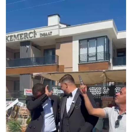
Sitemizde kendimize ve üçüncü kişilere ait çerezler
kullanılmaktadır. Bu çerezler vasıtasıyla çeşitli kişisel
verileriniz işlenmekte olup gerekli olan çerezler bilgi
toplumu hizmetlerinin sunulması amacıyla
kullanılmaktadır. Diğer çerezler, sitemizin daha işlevsel
kılınması ve kişiselleştirilmesi ve sizlere yönelik
reklam/pazarlama faaliyetlerinin yapılması, amaçlarıyla
sınırlı olarak açık rızanız dahilinde kullanılacaktır.
Çerezlere ilişkin tercihlerinizi aşağıda yer alan panel
vasıtasıyla belirleyebilirsiniz. Çerezlere ilişkin detaylı bilgi
için Ayarlar butonuna tıklayabilir,
Çerez Bilgilendirme
Metnimizi
ziyaret edebilirsiniz.
6698 sayılı Kişisel Verilerin Korunması Kanunu uyarınca
hazırlanmış Aydınlatma Metnimizi okumak ve sitemizde
ilgili mevzuata uygun olarak kullanılan çerezlerle ilgili bilgi
almak için lütfen
tıklayınız
.