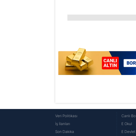
butonuna tıklayabilir,
Çerez Bi
6698 sayılı Kişisel Verilerin 
mevzuata uygun olarak kullanılan
Veri Politikası
Canlı Bo
İş İlanları
E Okul
Son Dakika
E Devlet 