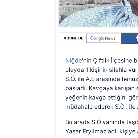
ABONE OL
Niğde
'nin Çiftlik İlçesin
olayda 1 kişinin silahla vur
S.Ö. ile A.E arasında hen
başladı. Kavgaya karışan 
yeğenin kavga ettiğini gö
müdahale ederek S.Ö . ile 
Bu arada S.Ö yanında taşıd
Yaşar Eryılmaz adlı kişiye