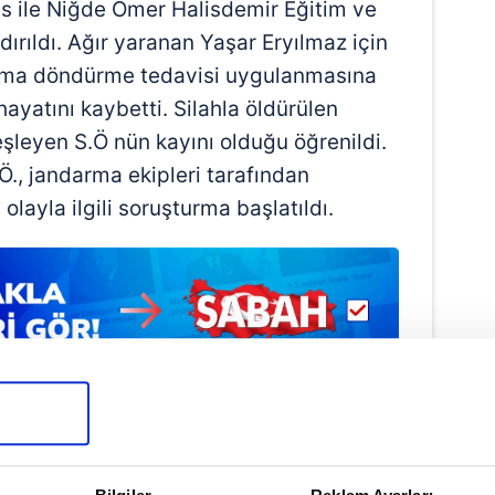
s ile Niğde Ömer Halisdemir Eğitim ve
ırıldı. Ağır yaranan Yaşar Eryılmaz için
ama döndürme tedavisi uygulanmasına
yatını kaybetti. Silahla öldürülen
teşleyen S.Ö nün kayını olduğu öğrenildi.
Ö., jandarma ekipleri tarafından
olayla ilgili soruşturma başlatıldı.