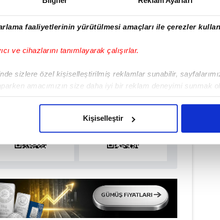
Bilgiler
Reklam Ayarları
#NİĞDE
rlama faaliyetlerinin yürütülmesi amaçları ile çerezler kullan
yıcı ve cihazlarını tanımlayarak çalışırlar.
ulamamızı İndirin
de sizlere özel kişiselleştirilmiş reklamlar sunabilir, sayfalarım
rıcalıkları Keşfedin!
aparken amacımızın size daha iyi bir reklam deneyimi sunmak ol
imizden gelen çabayı gösterdiğimizi ve bu noktada, reklamların ma
olduğunu sizlere hatırlatmak isteriz.
Kişiselleştir
çerezlere izin vermedikleri takdirde, kullanıcılara hedefli reklaml
abilmek için İnternet Sitemizde kendimize ve üçüncü kişilere ait 
isel verileriniz işlenmekte olup gerekli olan çerezler bilgi toplum
 çerezler, sitemizin daha işlevsel kılınması ve kişiselleştirilmes
 yapılması, amaçlarıyla sınırlı olarak açık rızanız dahilinde kulla
aşağıda yer alan panel vasıtasıyla belirleyebilirsiniz. Çerezlere iliş