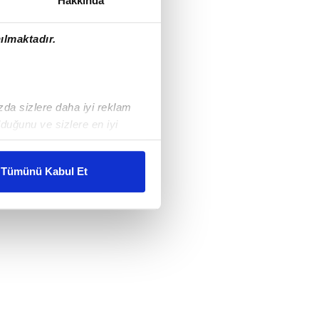
Hakkında
ılmaktadır.
ızda sizlere daha iyi reklam
duğunu ve sizlere en iyi
liyetlerimizi karşılamak
Tümünü Kabul Et
ar gösterilmeyecektir."
çerezler kullanılmaktadır. Bu
u hizmetlerinin sunulması
i ve sizlere yönelik
nılacaktır.
kin detaylı bilgi için Ayarlar