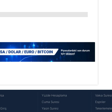
lgilendirme Metnimizi
ziyaret edebilirsiniz.
Korunması Kanunu uyarınca hazırlanmış Aydınlatma Metnimizi okum
 çerezlerle ilgili bilgi almak için lütfen
tıklayınız
.
rsa
Yüzde Hesaplama
Vakıa Sures
Cuma Suresi
Espriler
Giriş
Yasin Suresi
Tekerlemele