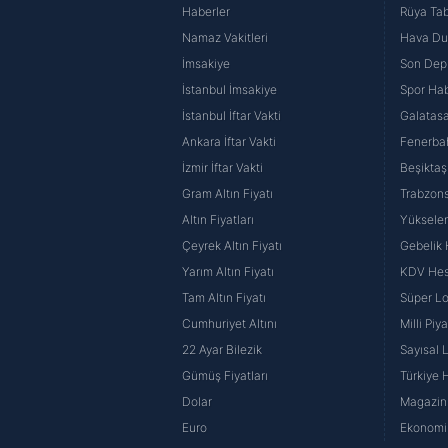
Haberler
Rüya Tabi
Namaz Vakitleri
Hava D
İmsakiye
Son Dep
İstanbul İmsakiye
Spor Hab
İstanbul İftar Vakti
Galatasa
Ankara İftar Vakti
Fenerba
İzmir İftar Vakti
Beşiktaş
Gram Altın Fiyatı
Trabzons
Altın Fiyatları
Yüksele
Çeyrek Altın Fiyatı
Gebelik
Yarım Altın Fiyatı
KDV He
Tam Altın Fiyatı
Süper Lo
Cumhuriyet Altını
Milli Pi
22 Ayar Bilezik
Sayısal 
Gümüş Fiyatları
Türkiye H
Dolar
Magazin 
Euro
Ekonomi 