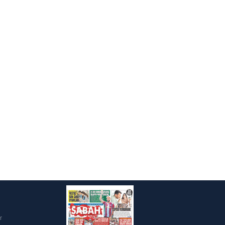
ak ve sitemizde ilgili
i
r