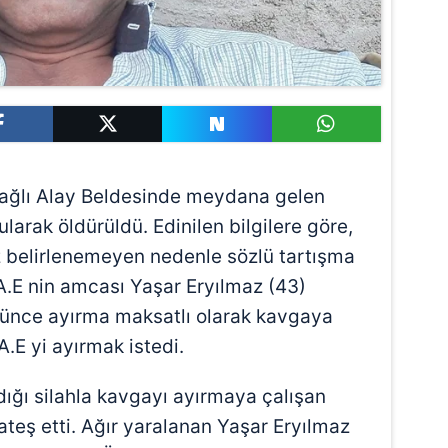
e bağlı Alay Beldesinde meydana gelen
ularak öldürüldü. Edinilen bilgilere göre,
üz belirlenemeyen nedenle sözlü tartışma
A.E nin amcası Yaşar Eryılmaz (43)
rünce ayırma maksatlı olarak kavgaya
A.E yi ayırmak istedi.
ığı silahla kavgayı ayırmaya çalışan
 ateş etti. Ağır yaralanan Yaşar Eryılmaz