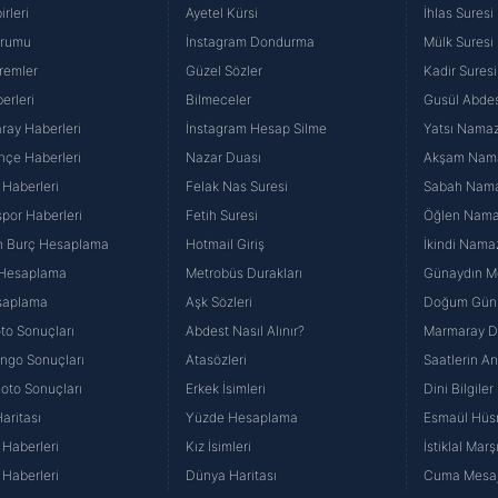
rleri
Ayetel Kürsi
İhlas Suresi
urumu
İnstagram Dondurma
Mülk Suresi
remler
Güzel Sözler
Kadir Suresi
erleri
Bilmeceler
Gusül Abdes
ray Haberleri
İnstagram Hesap Silme
Yatsı Namazı
hçe Haberleri
Nazar Duası
Akşam Namaz
 Haberleri
Felak Nas Suresi
Sabah Namaz
por Haberleri
Fetih Suresi
Öğlen Namazı
n Burç Hesaplama
Hotmail Giriş
İkindi Namaz
 Hesaplama
Metrobüs Durakları
Günaydın Me
saplama
Aşk Sözleri
Doğum Günü
to Sonuçları
Abdest Nasıl Alınır?
Marmaray Du
yango Sonuçları
Atasözleri
Saatlerin A
Loto Sonuçları
Erkek İsimleri
Dini Bilgiler
aritası
Yüzde Hesaplama
Esmaül Hüs
Haberleri
Kız İsimleri
İstiklal Marş
Haberleri
Dünya Haritası
Cuma Mesaj