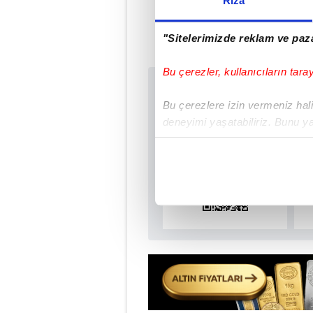
Rıza
"Sitelerimizde reklam ve paza
Bu çerezler, kullanıcıların tara
Sabah.com.tr Uyg
Bu çerezlere izin vermeniz halin
Uygulamalara Özel Ay
deneyimi yaşatabiliriz. Bunu y
içerikleri sunabilmek adına el
noktasında tek gelir kalemimiz 
Her halükârda, kullanıcılar, bu 
Sizlere daha iyi bir hizmet sun
çerezler vasıtasıyla çeşitli kiş
amacıyla kullanılmaktadır. Diğer
reklam/pazarlama faaliyetlerinin
Çerezlere ilişkin tercihlerinizi 