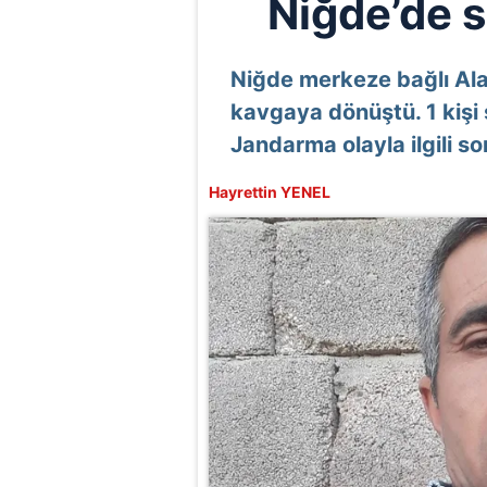
Niğde’de si
Niğde merkeze bağlı Alay
kavgaya dönüştü. 1 kişi 
Jandarma olayla ilgili so
Hayrettin YENEL