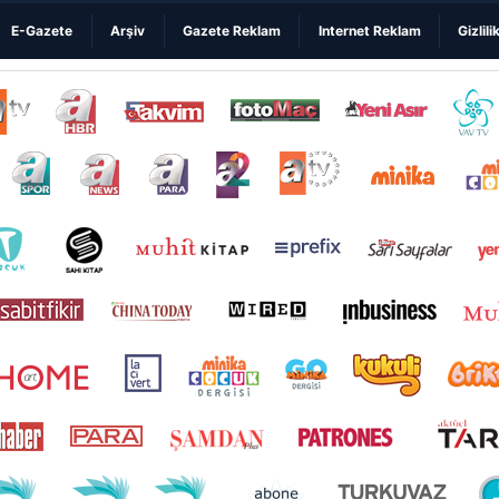
E-Gazete
Arşiv
Gazete Reklam
Internet Reklam
Gizlili