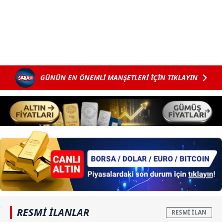
GÜNÜN EN ÖNEMLİ MANŞETLERİ İÇİN TIKLAYIN
RESMİ İLANLAR