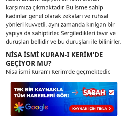
Sizlere daha iyi bir hizmet sunabilmek için İnternet
karşımıza çıkmaktadır. Bu isme sahip
Sitemizde kendimize ve üçüncü kişilere ait çerezler
kullanılmaktadır. Bu çerezler vasıtasıyla çeşitli kişisel
kadınlar genel olarak zekaları ve ruhsal
verileriniz işlenmekte olup gerekli olan çerezler bilgi
yönleri kuvvetli, aynı zamanda kırılgan bir
toplumu hizmetlerinin sunulması amacıyla
yapıya da sahiptirler. Sergiledikleri tavır ve
kullanılmaktadır. Diğer çerezler, sitemizin daha işlevsel
duruşları bellidir ve bu duruşları ile bilinirler.
kılınması ve kişiselleştirilmesi ve sizlere yönelik
reklam/pazarlama faaliyetlerinin yapılması, amaçlarıyla
NİSA İSMİ KURAN-I KERİM'DE
sınırlı olarak açık rızanız dahilinde kullanılacaktır.
GEÇİYOR MU?
Çerezlere ilişkin tercihlerinizi aşağıda yer alan panel
Nisa ismi Kuran'ı Kerim'de geçmektedir.
vasıtasıyla belirleyebilirsiniz. Çerezlere ilişkin detaylı bilgi
için Ayarlar butonuna tıklayabilir,
Çerez Bilgilendirme
Metnimizi
ziyaret edebilirsiniz.
6698 sayılı Kişisel Verilerin Korunması Kanunu uyarınca
hazırlanmış Aydınlatma Metnimizi okumak ve sitemizde
ilgili mevzuata uygun olarak kullanılan çerezlerle ilgili bilgi
almak için lütfen
tıklayınız
.