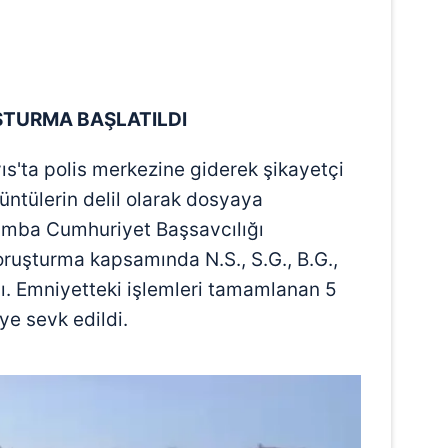
 çerezlerle ilgili bilgi almak için lütfen
tıklayınız
.
ŞTURMA BAŞLATILDI
s'ta polis merkezine giderek şikayetçi
rüntülerin delil olarak dosyaya
amba Cumhuriyet Başsavcılığı
oruşturma kapsamında N.S., S.G., B.G.,
ndı. Emniyetteki işlemleri tamamlanan 5
ye sevk edildi.