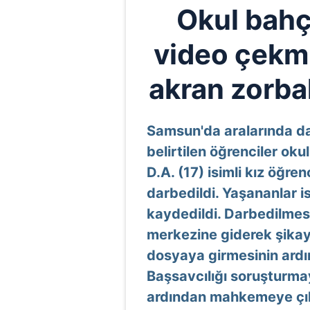
Okul bahç
video çekm
akran zorba
Samsun'da aralarında 
belirtilen öğrenciler ok
D.A. (17) isimli kız öğre
darbedildi. Yaşananlar 
kaydedildi. Darbedilmesi
merkezine giderek şikaye
dosyaya girmesinin ar
Başsavcılığı soruşturmayı
ardından mahkemeye çıkar