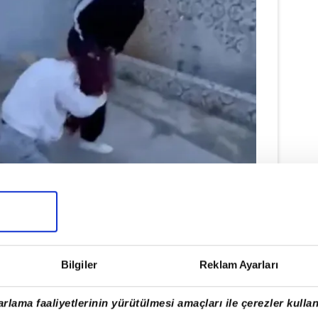
EDİLDİ
Bilgiler
Reklam Ayarları
a ilçesindeki bir okulda meydana geldi.
rlama faaliyetlerinin yürütülmesi amaçları ile çerezler kullan
 daha önceden husumet bulunduğu