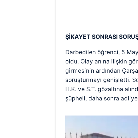
mevzuata uygun olarak kullanılan
ŞİKAYET SONRASI SORU
Darbedilen öğrenci, 5 Mayı
oldu. Olay anına ilişkin gö
girmesinin ardından Çarş
soruşturmayı genişletti. S
H.K. ve S.T. gözaltına alı
şüpheli, daha sonra adliye