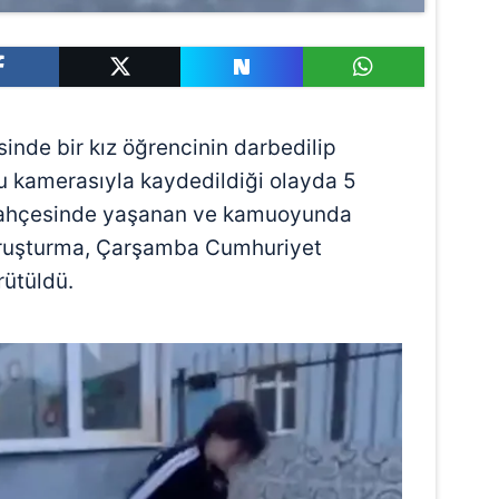
inde bir kız öğrencinin darbedilip
nu kamerasıyla kaydedildiği olayda 5
 bahçesinde yaşanan ve kamuoyunda
 soruşturma, Çarşamba Cumhuriyet
rütüldü.