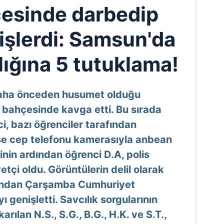
esinde darbedip
işlerdi: Samsun'da
lığına 5 tutuklama!
daha önceden husumet olduğu
ul bahçesinde kavga etti. Bu sırada
nci, bazı öğrenciler tarafından
ise cep telefonu kamerasıyla anbean
nin ardından öğrenci D.A, polis
tçi oldu. Görüntülerin delil olarak
dından Çarşamba Cumhuriyet
 genişletti. Savcılık sorgularının
ılan N.S., S.G., B.G., H.K. ve S.T.,