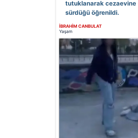
tutuklanarak cezaevine g
sürdüğü öğrenildi.
İBRAHİM CANBULAT
Yaşam