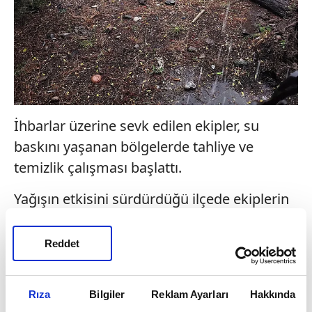
İhbarlar üzerine sevk edilen ekipler, su
baskını yaşanan bölgelerde tahliye ve
temizlik çalışması başlattı.
Yağışın etkisini sürdürdüğü ilçede ekiplerin
olumsuzluk yaşanan noktalardaki
çalışmaları devam ediyor.
Reddet
Rıza
Bilgiler
Reklam Ayarları
Hakkında