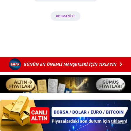
Sizlere daha iyi bir hizmet sunabilmek için İnternet
#OSMANİYE
Sitemizde kendimize ve üçüncü kişilere ait çerezler
kullanılmaktadır. Bu çerezler vasıtasıyla çeşitli kişisel
verileriniz işlenmekte olup gerekli olan çerezler bilgi
toplumu hizmetlerinin sunulması amacıyla
kullanılmaktadır. Diğer çerezler, sitemizin daha işlevsel
kılınması ve kişiselleştirilmesi ve sizlere yönelik
reklam/pazarlama faaliyetlerinin yapılması, amaçlarıyla
GÜNÜN EN ÖNEMLİ MANŞETLERİ İÇİN TIKLAYIN
sınırlı olarak açık rızanız dahilinde kullanılacaktır.
Çerezlere ilişkin tercihlerinizi aşağıda yer alan panel
vasıtasıyla belirleyebilirsiniz. Çerezlere ilişkin detaylı bilgi
için Ayarlar butonuna tıklayabilir,
Çerez Bilgilendirme
Metnimizi
ziyaret edebilirsiniz.
6698 sayılı Kişisel Verilerin Korunması Kanunu uyarınca
hazırlanmış Aydınlatma Metnimizi okumak ve sitemizde
ilgili mevzuata uygun olarak kullanılan çerezlerle ilgili bilgi