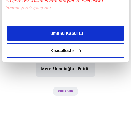
Bu çerezler, kullanıcıların tarayıcı ve cihazlarını
tanımlayarak çalışırlar.
Bu çerezlere izin vermeniz halinde sizlere özel
kişiselleştirilmiş reklamlar sunabilir, sayfalarımızda sizlere
Tümünü Kabul Et
daha iyi reklam deneyimi yaşatabiliriz. Bunu yaparken
amacımızın size daha iyi bir reklam deneyimi sunmak
olduğunu ve sizlere en iyi içerikleri sunabilmek adına
Kişiselleştir
elimizden gelen çabayı gösterdiğimizi ve bu noktada,
Haber Girişi
reklamların maliyetlerimizi karşılamak noktasında tek gelir
Mete Efendioğlu - Editör
kalemimiz olduğunu sizlere hatırlatmak isteriz.
Her halükârda, kullanıcılar, bu çerezlere izin vermedikleri
#BURDUR
takdirde, kullanıcılara hedefli reklamlar
gösterilmeyecektir."
Sizlere daha iyi bir hizmet sunabilmek için İnternet
Sitemizde kendimize ve üçüncü kişilere ait çerezler
kullanılmaktadır. Bu çerezler vasıtasıyla çeşitli kişisel