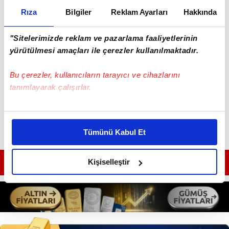
Rıza
Bilgiler
Reklam Ayarları
Hakkında
"Sitelerimizde reklam ve pazarlama faaliyetlerinin
Haber Girişi
yürütülmesi amaçları ile çerezler kullanılmaktadır.
Mete Efendioğlu - Editör
Bu çerezler, kullanıcıların tarayıcı ve cihazlarını
tanımlayarak çalışırlar.
Bu çerezlere izin vermeniz halinde sizlere özel
kişiselleştirilmiş reklamlar sunabilir, sayfalarımızda sizlere
Tümünü Kabul Et
daha iyi reklam deneyimi yaşatabiliriz. Bunu yaparken
amacımızın size daha iyi bir reklam deneyimi sunmak
olduğunu ve sizlere en iyi içerikleri sunabilmek adına
GÜNÜN EN ÖNEMLİ MANŞETLERİ İÇİN TIKLAYIN
Kişiselleştir
elimizden gelen çabayı gösterdiğimizi ve bu noktada,
reklamların maliyetlerimizi karşılamak noktasında tek gelir
kalemimiz olduğunu sizlere hatırlatmak isteriz.
Her halükârda, kullanıcılar, bu çerezlere izin vermedikleri