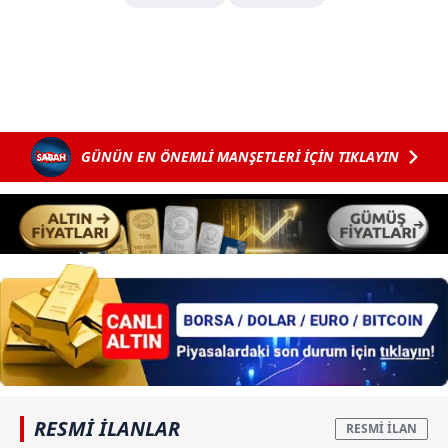
GÜNÜN EN ÖNEMLİ MANŞETLERİ İÇİN TIKLAYIN
RESMİ İLANLAR