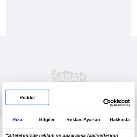
Reddet
Rıza
Bilgiler
Reklam Ayarları
Hakkında
İhbar üzerine kaza yerine sağlık ekipleri
sevk edildi. Vatandaşlar tarafından çıkarılan
"Sitelerimizde reklam ve pazarlama faaliyetlerinin