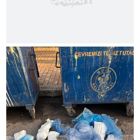
sınırlı olarak açık rızanız dahilinde kullanılacaktır.
Çerezlere ilişkin tercihlerinizi aşağıda yer alan panel
vasıtasıyla belirleyebilirsiniz. Çerezlere ilişkin detaylı bilgi
için Ayarlar butonuna tıklayabilir,
Çerez Bilgilendirme
Metnimizi
ziyaret edebilirsiniz.
6698 sayılı Kişisel Verilerin Korunması Kanunu uyarınca
hazırlanmış Aydınlatma Metnimizi okumak ve sitemizde
ilgili mevzuata uygun olarak kullanılan çerezlerle ilgili bilgi
almak için lütfen
tıklayınız
.