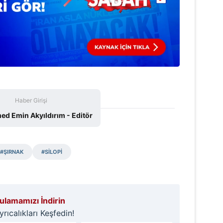
Haber Girişi
 Emin Akyıldırım - Editör
#ŞIRNAK
#SİLOPİ
lamamızı İndirin
ıcalıkları Keşfedin!