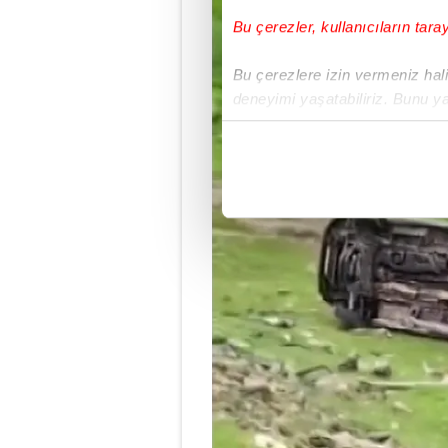
Bu çerezler, kullanıcıların tara
Bu çerezlere izin vermeniz halin
deneyimi yaşatabiliriz. Bunu y
içerikleri sunabilmek adına el
noktasında tek gelir kalemimiz 
Her halükârda, kullanıcılar, bu 
Sizlere daha iyi bir hizmet sun
çerezler vasıtasıyla çeşitli kiş
amacıyla kullanılmaktadır. Diğer
reklam/pazarlama faaliyetlerinin
Çerezlere ilişkin tercihlerinizi 
butonuna tıklayabilir,
Çerez Bi
6698 sayılı Kişisel Verilerin 