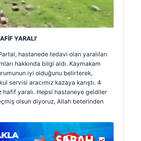
 çerezlerle ilgili bilgi almak için lütfen
tıklayınız
.
AFİF YARALI'
rtal, hastanede tedavi olan yaralıları
umları hakkında bilgi aldı. Kaymakam
durumunun iyi olduğunu belirterek,
ul servisi aracımız kazaya karıştı. 4
hafif yaralı. Hepsi hastaneye geldiler
Geçmiş olsun diyoruz, Allah beterinden