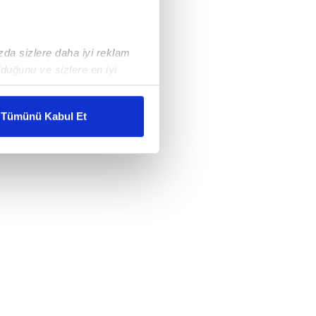
ızda sizlere daha iyi reklam
duğunu ve sizlere en iyi
liyetlerimizi karşılamak
Tümünü Kabul Et
ar gösterilmeyecektir."
çerezler kullanılmaktadır. Bu
u hizmetlerinin sunulması
i ve sizlere yönelik
nılacaktır.
kin detaylı bilgi için Ayarlar
ak ve sitemizde ilgili