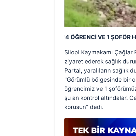
mevzuata uygun olarak kullanılan
'4 ÖĞRENCİ VE 1 ŞOFÖR H
Silopi Kaymakamı Çağlar Pa
ziyaret ederek sağlık dur
Partal, yaralıların sağlık 
"Görümlü bölgesinde bir ok
öğrencimiz ve 1 şoförümüz 
şu an kontrol altındalar. 
korusun" dedi.