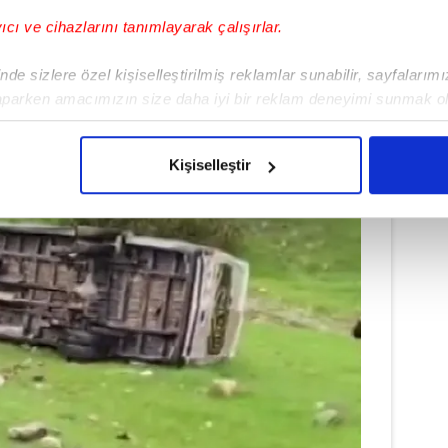
yıcı ve cihazlarını tanımlayarak çalışırlar.
de sizlere özel kişiselleştirilmiş reklamlar sunabilir, sayfalarım
aparken amacımızın size daha iyi bir reklam deneyimi sunmak ol
imizden gelen çabayı gösterdiğimizi ve bu noktada, reklamların ma
olduğunu sizlere hatırlatmak isteriz.
Kişiselleştir
çerezlere izin vermedikleri takdirde, kullanıcılara hedefli reklaml
abilmek için İnternet Sitemizde kendimize ve üçüncü kişilere ait 
isel verileriniz işlenmekte olup gerekli olan çerezler bilgi toplum
 çerezler, sitemizin daha işlevsel kılınması ve kişiselleştirilmes
 yapılması, amaçlarıyla sınırlı olarak açık rızanız dahilinde kulla
aşağıda yer alan panel vasıtasıyla belirleyebilirsiniz. Çerezlere iliş
lgilendirme Metnimizi
ziyaret edebilirsiniz.
Korunması Kanunu uyarınca hazırlanmış Aydınlatma Metnimizi okum