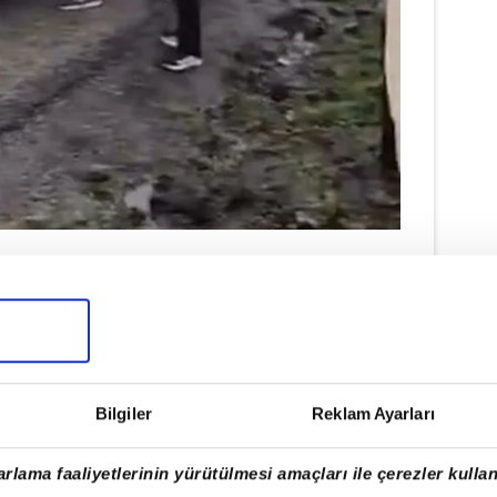
ık ve jandarma ekipleri sevk edildi.
lopi Devlet Hastanesi'ne kaldırıldı.
atıldı.
Bilgiler
Reklam Ayarları
rlama faaliyetlerinin yürütülmesi amaçları ile çerezler kullan