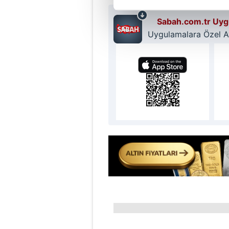
Sabah.com.tr Uygu
Sizlere daha iyi bir hizmet sun
Uygulamalara Özel Ayr
çerezler vasıtasıyla çeşitli kiş
amacıyla kullanılmaktadır. Diğer
reklam/pazarlama faaliyetlerinin
Çerezlere ilişkin tercihlerinizi 
butonuna tıklayabilir,
Çerez Bi
6698 sayılı Kişisel Verilerin 
mevzuata uygun olarak kullanılan