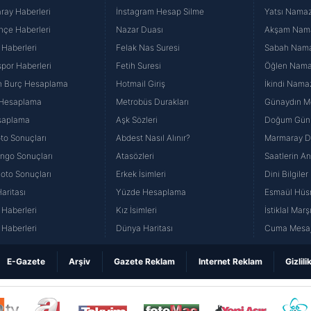
ray Haberleri
İnstagram Hesap Silme
Yatsı Namazı
hçe Haberleri
Nazar Duası
Akşam Namaz
 Haberleri
Felak Nas Suresi
Sabah Namaz
por Haberleri
Fetih Suresi
Öğlen Namazı
n Burç Hesaplama
Hotmail Giriş
İkindi Namaz
 Hesaplama
Metrobüs Durakları
Günaydın Me
saplama
Aşk Sözleri
Doğum Günü
to Sonuçları
Abdest Nasıl Alınır?
Marmaray Du
yango Sonuçları
Atasözleri
Saatlerin A
Loto Sonuçları
Erkek İsimleri
Dini Bilgiler
aritası
Yüzde Hesaplama
Esmaül Hüs
Haberleri
Kız İsimleri
İstiklal Marş
Haberleri
Dünya Haritası
Cuma Mesaj
E-Gazete
Arşiv
Gazete Reklam
Internet Reklam
Gizlili