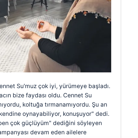
ennet Su'muz çok iyi, yürümeye başladı.
lacın bize faydası oldu. Cennet Su
ıyordu, koltuğa tırmanamıyordu. Şu an
 kendine oynayabiliyor, konuşuyor" dedi.
 ben çok güçlüyüm" dediğini söyleyen
Kampanyası devam eden ailelere