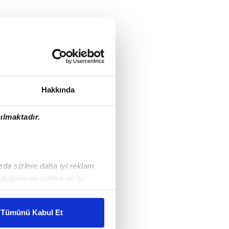
Hakkında
ılmaktadır.
ızda sizlere daha iyi reklam
duğunu ve sizlere en iyi
liyetlerimizi karşılamak
Tümünü Kabul Et
ar gösterilmeyecektir."