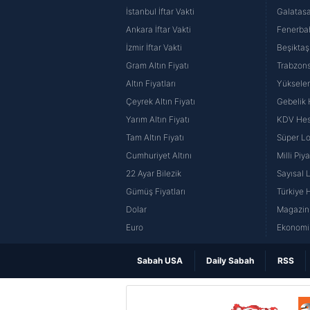
İstanbul İftar Vakti
Galatasa
Ankara İftar Vakti
Fenerba
İzmir İftar Vakti
Beşiktaş
Gram Altın Fiyatı
Trabzons
Altın Fiyatları
Yüksele
Çeyrek Altın Fiyatı
Gebelik
Yarım Altın Fiyatı
KDV He
Tam Altın Fiyatı
Süper Lo
Cumhuriyet Altını
Milli Pi
22 Ayar Bilezik
Sayısal 
Gümüş Fiyatları
Türkiye H
Dolar
Magazin 
Euro
Ekonomi 
Sabah USA
Daily Sabah
RSS