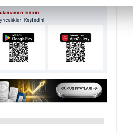
lamamızı İndirin
abilmek için İnternet Sitemizde kendimize ve üçüncü kişilere ait 
ıcalıkları Keşfedin!
isel verileriniz işlenmekte olup gerekli olan çerezler bilgi toplum
 çerezler, sitemizin daha işlevsel kılınması ve kişiselleştirilmes
 yapılması, amaçlarıyla sınırlı olarak açık rızanız dahilinde kulla
aşağıda yer alan panel vasıtasıyla belirleyebilirsiniz. Çerezlere iliş
lgilendirme Metnimizi
ziyaret edebilirsiniz.
Korunması Kanunu uyarınca hazırlanmış Aydınlatma Metnimizi okum
 çerezlerle ilgili bilgi almak için lütfen
tıklayınız
.