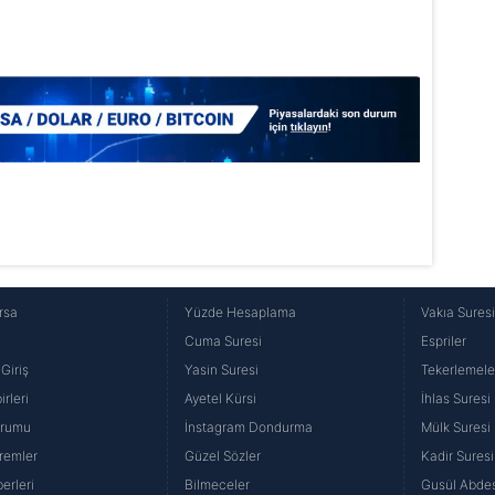
rsa
Yüzde Hesaplama
Vakıa Sures
Cuma Suresi
Espriler
Giriş
Yasin Suresi
Tekerlemele
rleri
Ayetel Kürsi
İhlas Suresi
urumu
İnstagram Dondurma
Mülk Suresi
remler
Güzel Sözler
Kadir Suresi
erleri
Bilmeceler
Gusül Abdes