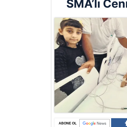
SMA’lı Cenn
ABONE OL