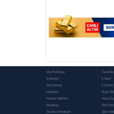
Veri Politikası
Canlı Bo
İş İlanları
E Okul
Son Dakika
E Devlet 
Haberler
Rüya Tabi
Namaz Vakitleri
Hava D
İmsakiye
Son Dep
İstanbul İmsakiye
Spor Hab