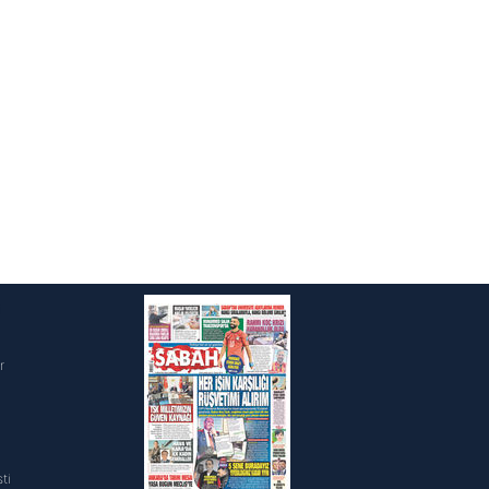
i
r
ti