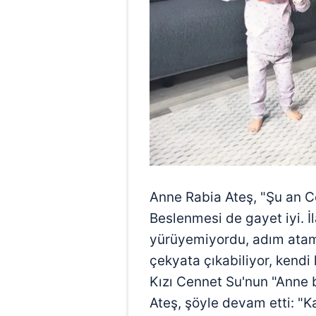
Anne Rabia Ateş, "Şu an C
Beslenmesi de gayet iyi. İ
yürüyemiyordu, adım atam
çekyata çıkabiliyor, kendi
Kızı Cennet Su'nun "Anne
Ateş, şöyle devam etti: "