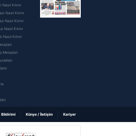
 Nasıl Kılınır
ı Nasıl Kılınır
ı Nasıl Kılınır
 Nasıl Kılınır
ı Nasıl Kılınır
sajları
 Mesajları
rakları
nlamı
na
ı
ları
k Bildirimi
Künye / İletişim
Kariyer