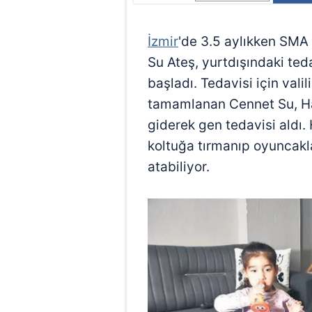
İzmir
'de 3.5 aylıkken SMA 
Su Ateş, yurtdışındaki te
başladı. Tedavisi için val
tamamlanan Cennet Su, Ha
giderek gen tedavisi aldı.
koltuğa tırmanıp oyuncakl
atabiliyor.