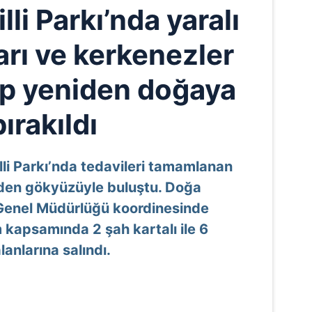
li Parkı’nda yaralı
arı ve kerkenezler
lip yeniden doğaya
bırakıldı
li Parkı’nda tedavileri tamamlanan
eniden gökyüzüyle buluştu. Doğa
 Genel Müdürlüğü koordinesinde
 kapsamında 2 şah kartalı ile 6
anlarına salındı.