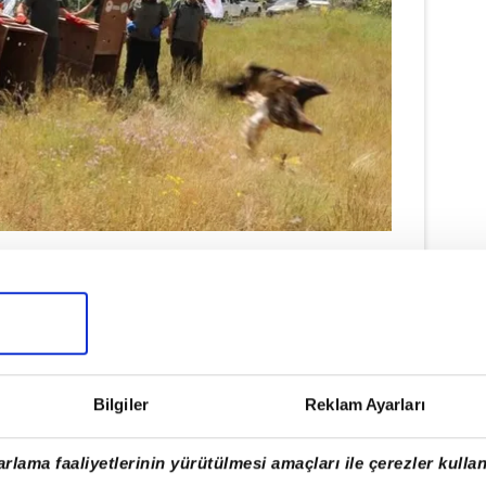
ŞAH KARTALLARI UYDUYLA
TAKİP EDİLECEK
Doğaya bırakılan 2 şah
kartalına, salım sonrasında
Bilgiler
Reklam Ayarları
yürütülecek bilimsel izleme
çalışmalarına katkı sağlamak
rlama faaliyetlerinin yürütülmesi amaçları ile çerezler kullan
amacıyla uydu vericisi takıldı.