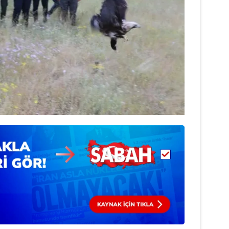
 çerezlerle ilgili bilgi almak için lütfen
tıklayınız
.