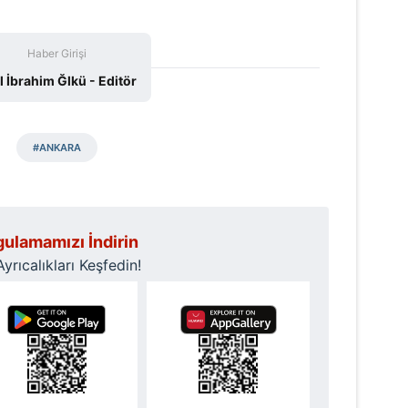
Haber Girişi
il İbrahim Ğlkü - Editör
#ANKARA
ulamamızı İndirin
rıcalıkları Keşfedin!