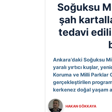
Soğuksu Mil
şah kartall
tedavi edi
Ankara’daki Soğuksu Mil
yaralı yırtıcı kuşlar, y
Koruma ve Milli Parklar
gerçekleştirilen program
kerkenez doğal yaşam al
HAKAN GÖKKAYA