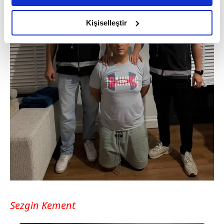
amacımızın size daha iyi bir reklam deneyimi sunmak
olduğunu ve sizlere en iyi içerikleri sunabilmek adına
Kişiselleştir
elimizden gelen çabayı gösterdiğimizi ve bu noktada,
reklamların maliyetlerimizi karşılamak noktasında tek gelir
kalemimiz olduğunu sizlere hatırlatmak isteriz.
Her halükârda, kullanıcılar, bu çerezlere izin vermedikleri
takdirde, kullanıcılara hedefli reklamlar
gösterilmeyecektir."
Sizlere daha iyi bir hizmet sunabilmek için İnternet
Sitemizde kendimize ve üçüncü kişilere ait çerezler
kullanılmaktadır. Bu çerezler vasıtasıyla çeşitli kişisel
verileriniz işlenmekte olup gerekli olan çerezler bilgi
toplumu hizmetlerinin sunulması amacıyla
kullanılmaktadır. Diğer çerezler, sitemizin daha işlevsel
kılınması ve kişiselleştirilmesi ve sizlere yönelik
Sezgin Kement
reklam/pazarlama faaliyetlerinin yapılması, amaçlarıyla