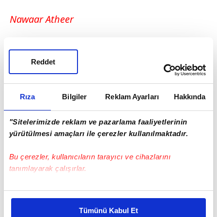
Nawaar Atheer
Yine Interpol tarafından Kırmızı Bülten ile
aranan İsveç vatandaşı uyuşturucu baronu
Reddet
Nawar Atheer de MİT ve İzmir Emniyeti
Narkotik Suçlarla Mücadele Şube
Müdürlüğü'nün operasyonuyla İzmir
Rıza
Bilgiler
Reklam Ayarları
Hakkında
Çeşme'de saklandığı adrese gözaltına alındı.
"Sitelerimizde reklam ve pazarlama faaliyetlerinin
yürütülmesi amaçları ile çerezler kullanılmaktadır.
Bu çerezler, kullanıcıların tarayıcı ve cihazlarını
tanımlayarak çalışırlar.
Bu çerezlere izin vermeniz halinde sizlere özel
kişiselleştirilmiş reklamlar sunabilir, sayfalarımızda sizlere
Tümünü Kabul Et
daha iyi reklam deneyimi yaşatabiliriz. Bunu yaparken