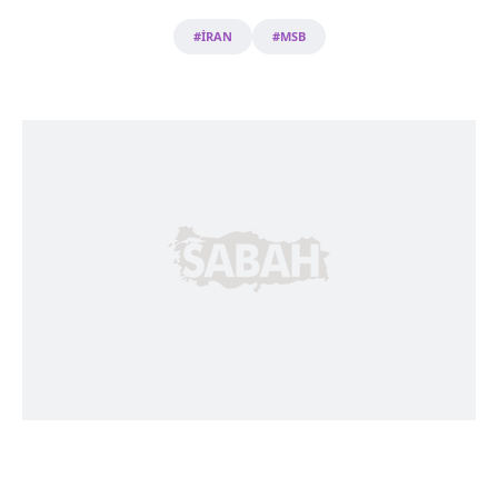
#İRAN
#MSB