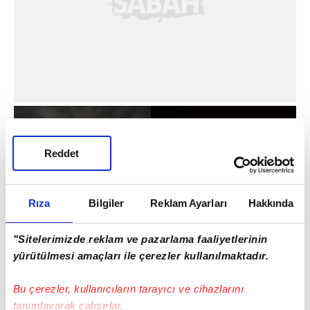
Reddet
Rıza
Bilgiler
Reklam Ayarları
Hakkında
"Sitelerimizde reklam ve pazarlama faaliyetlerinin
yürütülmesi amaçları ile çerezler kullanılmaktadır.
Ülkemizin topraklarına ve hava sahasına
Bu çerezler, kullanıcıların tarayıcı ve cihazlarını
tanımlayarak çalışırlar.