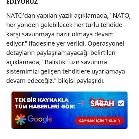
EDİYORUZ
toplumu hizmetlerinin sunulması amacıyla
kullanılmaktadır. Diğer çerezler, sitemizin daha işlevsel
NATO'dan yapılan yazılı açıklamada, "NATO,
kılınması ve kişiselleştirilmesi ve sizlere yönelik
reklam/pazarlama faaliyetlerinin yapılması, amaçlarıyla
her yönden gelebilecek her türlü tehdide
sınırlı olarak açık rızanız dahilinde kullanılacaktır.
karşı savunmaya hazır olmaya devam
ediyor." ifadesine yer verildi. Operasyonel
Çerezlere ilişkin tercihlerinizi aşağıda yer alan panel
detayların paylaşılamayacağı belirtilen
vasıtasıyla belirleyebilirsiniz. Çerezlere ilişkin detaylı bilgi
için Ayarlar butonuna tıklayabilir,
Çerez Bilgilendirme
açıklamada, "Balistik füze savunma
Metnimizi
ziyaret edebilirsiniz.
sistemimizi gelişen tehditlere uyarlamaya
devam edeceğiz." bilgisi paylaşıldı.
6698 sayılı Kişisel Verilerin Korunması Kanunu uyarınca
hazırlanmış Aydınlatma Metnimizi okumak ve sitemizde
ilgili mevzuata uygun olarak kullanılan çerezlerle ilgili bilgi
almak için lütfen
tıklayınız
.