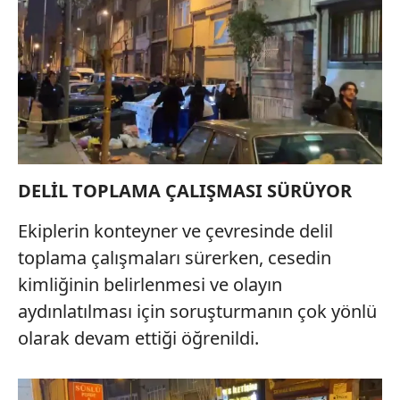
reklam/pazarlama faaliyetlerinin yapılması, amaçlarıyla
sınırlı olarak açık rızanız dahilinde kullanılacaktır.
Çerezlere ilişkin tercihlerinizi aşağıda yer alan panel
vasıtasıyla belirleyebilirsiniz. Çerezlere ilişkin detaylı bilgi
için Ayarlar butonuna tıklayabilir,
Çerez Bilgilendirme
Metnimizi
ziyaret edebilirsiniz.
6698 sayılı Kişisel Verilerin Korunması Kanunu uyarınca
DELİL TOPLAMA ÇALIŞMASI SÜRÜYOR
hazırlanmış Aydınlatma Metnimizi okumak ve sitemizde
ilgili mevzuata uygun olarak kullanılan çerezlerle ilgili bilgi
Ekiplerin konteyner ve çevresinde delil
almak için lütfen
tıklayınız
.
toplama çalışmaları sürerken, cesedin
kimliğinin belirlenmesi ve olayın
aydınlatılması için soruşturmanın çok yönlü
olarak devam ettiği öğrenildi.