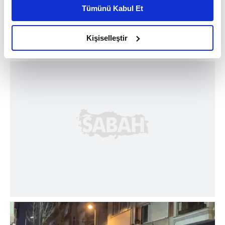
kişiselleştirilmiş reklamlar sunabilir, sayfalarımızda sizlere
Tümünü Kabul Et
daha iyi reklam deneyimi yaşatabiliriz. Bunu yaparken
amacımızın size daha iyi bir reklam deneyimi sunmak
olduğunu ve sizlere en iyi içerikleri sunabilmek adına
Kişiselleştir
elimizden gelen çabayı gösterdiğimizi ve bu noktada,
reklamların maliyetlerimizi karşılamak noktasında tek gelir
kalemimiz olduğunu sizlere hatırlatmak isteriz.
Her halükârda, kullanıcılar, bu çerezlere izin vermedikleri
takdirde, kullanıcılara hedefli reklamlar
gösterilmeyecektir."
Sizlere daha iyi bir hizmet sunabilmek için İnternet
Sitemizde kendimize ve üçüncü kişilere ait çerezler
kullanılmaktadır. Bu çerezler vasıtasıyla çeşitli kişisel
verileriniz işlenmekte olup gerekli olan çerezler bilgi
toplumu hizmetlerinin sunulması amacıyla
kullanılmaktadır. Diğer çerezler, sitemizin daha işlevsel
kılınması ve kişiselleştirilmesi ve sizlere yönelik