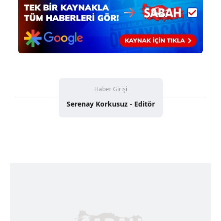
Çerezlere ilişkin tercihlerinizi aşağıda yer alan panel
vasıtasıyla belirleyebilirsiniz. Çerezlere ilişkin detaylı bilgi
için Ayarlar butonuna tıklayabilir,
Çerez Bilgilendirme
Metnimizi
ziyaret edebilirsiniz.
6698 sayılı Kişisel Verilerin Korunması Kanunu uyarınca
hazırlanmış Aydınlatma Metnimizi okumak ve sitemizde
Haber Girişi
ilgili mevzuata uygun olarak kullanılan çerezlerle ilgili bilgi
Serenay Korkusuz - Editör
almak için lütfen
tıklayınız
.