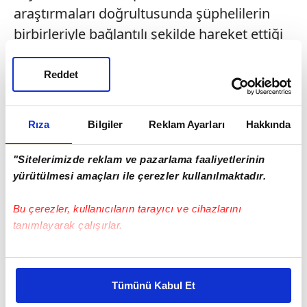
araştırmaları doğrultusunda şüphelilerin
birbirleriyle bağlantılı şekilde hareket ettiği
belirlendi.
Reddet
Rıza
Bilgiler
Reklam Ayarları
Hakkında
"Sitelerimizde reklam ve pazarlama faaliyetlerinin
yürütülmesi amaçları ile çerezler kullanılmaktadır.
Bu çerezler, kullanıcıların tarayıcı ve cihazlarını
tanımlayarak çalışırlar.
Bu çerezlere izin vermeniz halinde sizlere özel
kişiselleştirilmiş reklamlar sunabilir, sayfalarımızda sizlere
Tümünü Kabul Et
daha iyi reklam deneyimi yaşatabiliriz. Bunu yaparken