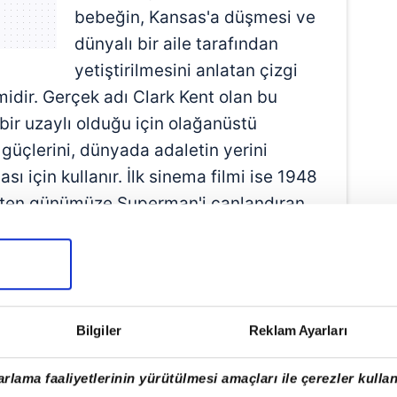
bebeğin, Kansas'a düşmesi ve
dünyalı bir aile tarafından
yetiştirilmesini anlatan çizgi
midir. Gerçek adı Clark Kent olan bu
 bir uzaylı olduğu için olağanüstü
 güçlerini, dünyada adaletin yerini
sı için kullanır. İlk sinema filmi ise 1948
işten günümüze Superman'i canlandıran
 isimler bulunur.
48) Superman ve Atom Adam (1950)
 ve Köstebek Adam (1951), Superman'in
Bilgiler
Reklam Ayarları
rlama faaliyetlerinin yürütülmesi amaçları ile çerezler kullan
an (1976), Superman II (1980),