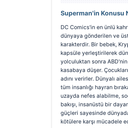
Superman'in Konusu 
DC Comics'in en ünlü kah
dünyaya gönderilen ve üst
karakterdir. Bir bebek, K
kapsüle yerleştirilerek dü
yolculuktan sonra ABD'nin
kasabaya düşer. Çocukları 
adını verirler. Dünyalı ail
tüm insanlığı hayran bıra
uzayda nefes alabilme, soğ
bakışı, insanüstü bir dayan
güçleri sayesinde dünyada 
kötülere karşı mücadele ed