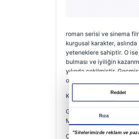
roman serisi ve sinema fil
kurgusal karakter, aslında
yeteneklere sahiptir. O ise
bulması ve iyiliğin kazanma
yılında çekilmiştir. Geçm
oyuncular içinde aşağıdaki
Reddet
Kirk Alyn: Superman (19
George Reeves: Superman
Rıza
Maceraları (1952-1958)
"Sitelerimizde reklam ve paza
Christopher Reeve: Superm