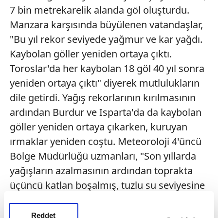
7 bin metrekarelik alanda göl oluşturdu.
Manzara karşısında büyülenen vatandaşlar,
"Bu yıl rekor seviyede yağmur ve kar yağdı.
Kaybolan göller yeniden ortaya çıktı.
Toroslar'da her kaybolan 18 göl 40 yıl sonra
yeniden ortaya çıktı" diyerek mutlulukların
dile getirdi. Yağış rekorlarının kırılmasının
ardından Burdur ve Isparta'da da kaybolan
göller yeniden ortaya çıkarken, kuruyan
ırmaklar yeniden coştu. Meteoroloji 4'üncü
Bölge Müdürlüğü uzmanları, "Son yıllarda
yağışların azalmasının ardından toprakta
üçüncü katlan boşalmış, tuzlu su seviyesine
inilmişti. Bu yıl 66 yılın yağış rekorları kırıldı.
Toprak suya doyması ile nem oranı yükseldi.
Reddet