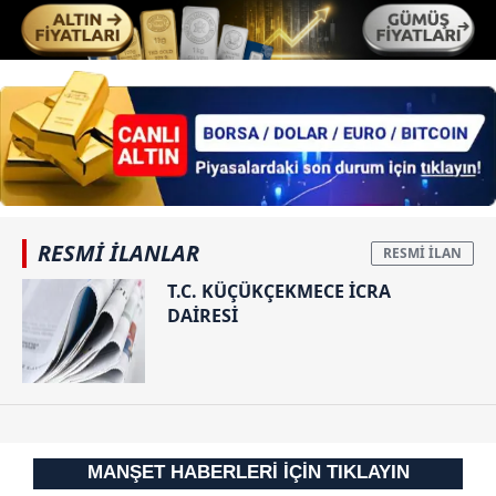
6698 sayılı Kişisel Verilerin Korunması Kanunu uyarınca
hazırlanmış Aydınlatma Metnimizi okumak ve sitemizde
ilgili mevzuata uygun olarak kullanılan çerezlerle ilgili bilgi
almak için lütfen
tıklayınız
.
RESMİ İLANLAR
T.C. KÜÇÜKÇEKMECE İCRA
DAİRESİ
MANŞET HABERLERİ İÇİN TIKLAYIN