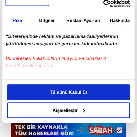
Yağışların bolluğu nedeniyle kuruyan ve
kaybolan 18 gölde sular yeniden yükseldi.
Rıza
Bilgiler
Reklam Ayarları
Hakkında
Bu sevindirici bir haber" dedi.
"Sitelerimizde reklam ve pazarlama faaliyetlerinin
yürütülmesi amaçları ile çerezler kullanılmaktadır.
Bu çerezler, kullanıcıların tarayıcı ve cihazlarını
tanımlayarak çalışırlar.
Bu çerezlere izin vermeniz halinde sizlere özel
kişiselleştirilmiş reklamlar sunabilir, sayfalarımızda sizlere
Tümünü Kabul Et
daha iyi reklam deneyimi yaşatabiliriz. Bunu yaparken
amacımızın size daha iyi bir reklam deneyimi sunmak
olduğunu ve sizlere en iyi içerikleri sunabilmek adına
Kişiselleştir
elimizden gelen çabayı gösterdiğimizi ve bu noktada,
reklamların maliyetlerimizi karşılamak noktasında tek gelir
kalemimiz olduğunu sizlere hatırlatmak isteriz.