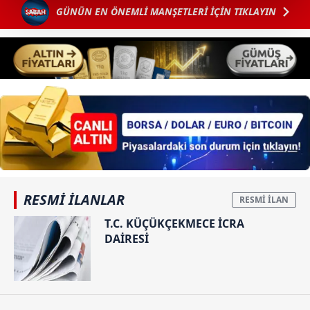
kalemimiz olduğunu sizlere hatırlatmak isteriz.
GÜNÜN EN ÖNEMLİ MANŞETLERİ İÇİN TIKLAYIN
Her halükârda, kullanıcılar, bu çerezlere izin vermedikleri
takdirde, kullanıcılara hedefli reklamlar
gösterilmeyecektir."
Sizlere daha iyi bir hizmet sunabilmek için İnternet
Sitemizde kendimize ve üçüncü kişilere ait çerezler
kullanılmaktadır. Bu çerezler vasıtasıyla çeşitli kişisel
verileriniz işlenmekte olup gerekli olan çerezler bilgi
toplumu hizmetlerinin sunulması amacıyla
kullanılmaktadır. Diğer çerezler, sitemizin daha işlevsel
RESMİ İLANLAR
kılınması ve kişiselleştirilmesi ve sizlere yönelik
T.C. KÜÇÜKÇEKMECE İCRA
reklam/pazarlama faaliyetlerinin yapılması, amaçlarıyla
DAİRESİ
sınırlı olarak açık rızanız dahilinde kullanılacaktır.
Çerezlere ilişkin tercihlerinizi aşağıda yer alan panel
vasıtasıyla belirleyebilirsiniz. Çerezlere ilişkin detaylı bilgi
için Ayarlar butonuna tıklayabilir,
Çerez Bilgilendirme