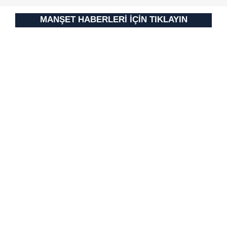
Metnimizi
ziyaret edebilirsiniz.
MANŞET HABERLERİ İÇİN TIKLAYIN
6698 sayılı Kişisel Verilerin Korunması Kanunu uyarınca
hazırlanmış Aydınlatma Metnimizi okumak ve sitemizde
ilgili mevzuata uygun olarak kullanılan çerezlerle ilgili bilgi
almak için lütfen
tıklayınız
.