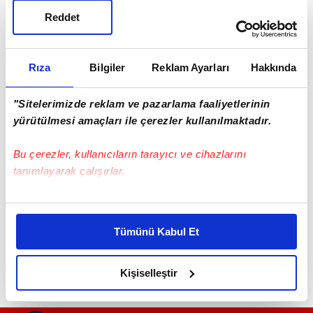
Reddet
Rıza
Bilgiler
Reklam Ayarları
Hakkında
"Sitelerimizde reklam ve pazarlama faaliyetlerinin
yürütülmesi amaçları ile çerezler kullanılmaktadır.
Haber Girişi
Bu çerezler, kullanıcıların tarayıcı ve cihazlarını
Mete Efendioğlu - Editör
tanımlayarak çalışırlar.
Bu çerezlere izin vermeniz halinde sizlere özel
#TRABZON
kişiselleştirilmiş reklamlar sunabilir, sayfalarımızda sizlere
Tümünü Kabul Et
daha iyi reklam deneyimi yaşatabiliriz. Bunu yaparken
amacımızın size daha iyi bir reklam deneyimi sunmak
olduğunu ve sizlere en iyi içerikleri sunabilmek adına
Kişiselleştir
elimizden gelen çabayı gösterdiğimizi ve bu noktada,
reklamların maliyetlerimizi karşılamak noktasında tek gelir