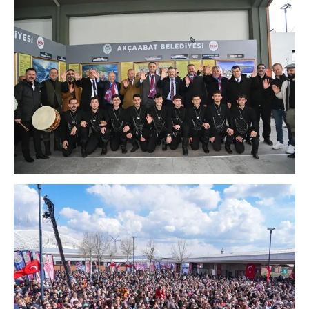
Çerezlere ilişkin tercihlerinizi aşağıda yer alan panel
vasıtasıyla belirleyebilirsiniz. Çerezlere ilişkin detaylı bilgi
için Ayarlar butonuna tıklayabilir,
Çerez Bilgilendirme
Metnimizi
ziyaret edebilirsiniz.
6698 sayılı Kişisel Verilerin Korunması Kanunu uyarınca
hazırlanmış Aydınlatma Metnimizi okumak ve sitemizde
ilgili mevzuata uygun olarak kullanılan çerezlerle ilgili bilgi
almak için lütfen
tıklayınız
.