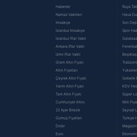
Haberler
Rüya Tabi
Namaz Vakitleri
Hava D
İmsakiye
Son Dep
İstanbul İmsakiye
Spor Hab
İstanbul İftar Vakti
Galatasa
Ankara İftar Vakti
Fenerba
İzmir İftar Vakti
Beşiktaş
Gram Altın Fiyatı
Trabzons
Altın Fiyatları
Yüksele
Çeyrek Altın Fiyatı
Gebelik
Yarım Altın Fiyatı
KDV He
Tam Altın Fiyatı
Süper Lo
Cumhuriyet Altını
Milli Pi
22 Ayar Bilezik
Sayısal 
Gümüş Fiyatları
Türkiye H
Dolar
Magazin 
Euro
Ekonomi 