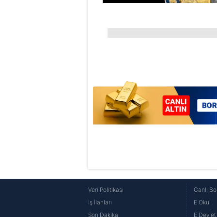
butonuna tıklayabilir,
Çerez Bi
6698 sayılı Kişisel Verilerin 
mevzuata uygun olarak kullanılan
Veri Politikası
Canlı Bo
İş İlanları
E Okul
Son Dakika
E Devlet 