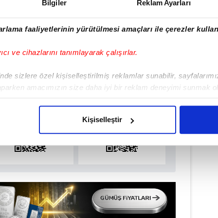
Bilgiler
Reklam Ayarları
#ÜMRANİYE
rlama faaliyetlerinin yürütülmesi amaçları ile çerezler kullan
yıcı ve cihazlarını tanımlayarak çalışırlar.
ulamamızı İndirin
de sizlere özel kişiselleştirilmiş reklamlar sunabilir, sayfalarım
rıcalıkları Keşfedin!
aparken amacımızın size daha iyi bir reklam deneyimi sunmak ol
imizden gelen çabayı gösterdiğimizi ve bu noktada, reklamların ma
olduğunu sizlere hatırlatmak isteriz.
Kişiselleştir
çerezlere izin vermedikleri takdirde, kullanıcılara hedefli reklaml
abilmek için İnternet Sitemizde kendimize ve üçüncü kişilere ait 
isel verileriniz işlenmekte olup gerekli olan çerezler bilgi toplum
 çerezler, sitemizin daha işlevsel kılınması ve kişiselleştirilmes
 yapılması, amaçlarıyla sınırlı olarak açık rızanız dahilinde kulla
aşağıda yer alan panel vasıtasıyla belirleyebilirsiniz. Çerezlere iliş