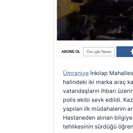
ABONE OL
Ümraniye
İnkılap Mahalles
halindeki iki marka araç k
vatandaşların ihbarı üzer
polis ekibi sevk edildi. Ka
yapılan ilk müdahalenin ar
Hastaneden alınan bilgiye 
tehlikesinin sürdüğü öğreni