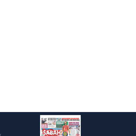
ak ve sitemizde ilgili
i
r