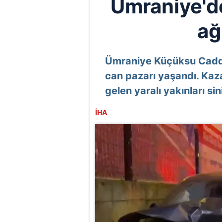
Ümraniye'de 
ağ
Ümraniye Küçüksu Caddes
can pazarı yaşandı. Kaza
gelen yaralı yakınları sini
İHA