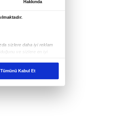
Hakkında
ılmaktadır.
ızda sizlere daha iyi reklam
duğunu ve sizlere en iyi
liyetlerimizi karşılamak
Tümünü Kabul Et
ar gösterilmeyecektir."
çerezler kullanılmaktadır. Bu
u hizmetlerinin sunulması
i ve sizlere yönelik
nılacaktır.
kin detaylı bilgi için Ayarlar