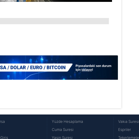
lgilendirme Metnimizi
ziyaret edebilirsiniz.
Korunması Kanunu uyarınca hazırlanmış Aydınlatma Metnimizi okum
 çerezlerle ilgili bilgi almak için lütfen
tıklayınız
.
rsa
Yüzde Hesaplama
Vakıa Sures
Cuma Suresi
Espriler
Giriş
Yasin Suresi
Tekerlemele