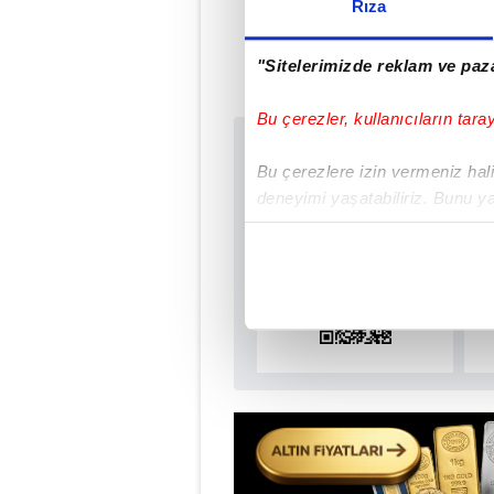
Rıza
"Sitelerimizde reklam ve paza
Bu çerezler, kullanıcıların tara
Sabah.com.tr Uyg
Bu çerezlere izin vermeniz halin
Uygulamalara Özel Ay
deneyimi yaşatabiliriz. Bunu y
içerikleri sunabilmek adına el
noktasında tek gelir kalemimiz 
Her halükârda, kullanıcılar, bu 
Sizlere daha iyi bir hizmet sun
çerezler vasıtasıyla çeşitli kiş
amacıyla kullanılmaktadır. Diğer
reklam/pazarlama faaliyetlerinin
Çerezlere ilişkin tercihlerinizi 