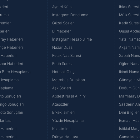
rleri
Ayetel Kürsi
İhlas Suresi
urumu
İnstagram Dondurma
Mülk Suresi
remler
Güzel Sözler
Kadir Suresi
erleri
Bilmeceler
Gusül Abdes
ray Haberleri
İnstagram Hesap Silme
Yatsı Namazı
hçe Haberleri
Nazar Duası
Akşam Namaz
 Haberleri
Felak Nas Suresi
Sabah Namaz
por Haberleri
Fetih Suresi
Öğlen Namazı
n Burç Hesaplama
Hotmail Giriş
İkindi Namaz
 Hesaplama
Metrobüs Durakları
Günaydın Me
saplama
Aşk Sözleri
Doğum Günü
to Sonuçları
Abdest Nasıl Alınır?
Marmaray Du
yango Sonuçları
Atasözleri
Saatlerin A
Loto Sonuçları
Erkek İsimleri
Dini Bilgiler
aritası
Yüzde Hesaplama
Esmaül Hüs
Haberleri
Kız İsimleri
İstiklal Marş
Haberleri
Dünya Haritası
Cuma Mesaj