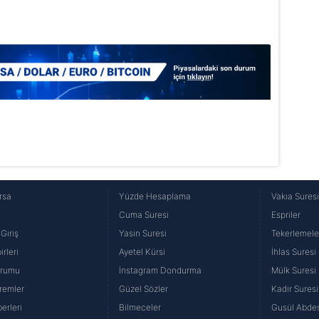
rsa
Yüzde Hesaplama
Vakıa Sures
Cuma Suresi
Espriler
Giriş
Yasin Suresi
Tekerlemele
rleri
Ayetel Kürsi
İhlas Suresi
urumu
İnstagram Dondurma
Mülk Suresi
remler
Güzel Sözler
Kadir Suresi
erleri
Bilmeceler
Gusül Abdes