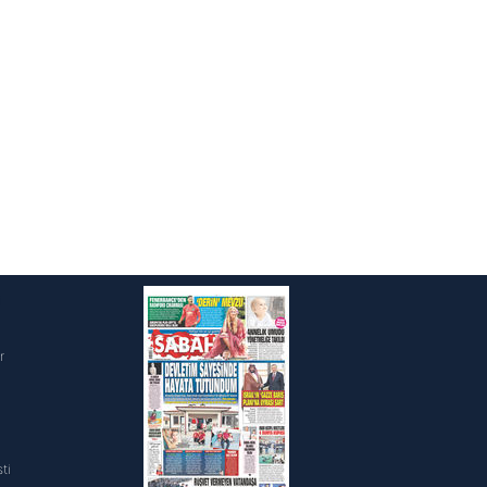
i
r
ti