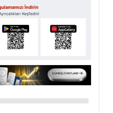
 çerezlerle ilgili bilgi almak için lütfen
tıklayınız
.
ulamamızı İndirin
rıcalıkları Keşfedin!