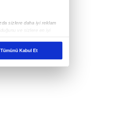
ızda sizlere daha iyi reklam
duğunu ve sizlere en iyi
liyetlerimizi karşılamak
Tümünü Kabul Et
ar gösterilmeyecektir."
çerezler kullanılmaktadır. Bu
u hizmetlerinin sunulması
i ve sizlere yönelik
nılacaktır.
kin detaylı bilgi için Ayarlar
ak ve sitemizde ilgili