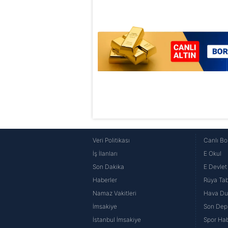
Veri Politikası
Canlı Bo
İş İlanları
E Okul
Son Dakika
E Devlet 
Haberler
Rüya Tabi
Namaz Vakitleri
Hava D
İmsakiye
Son Dep
İstanbul İmsakiye
Spor Hab