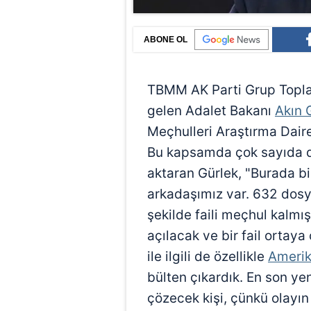
ABONE OL
TBMM AK Parti Grup Toplan
gelen Adalet Bakanı
Akın 
Meçhulleri Araştırma Daire
Bu kapsamda çok sayıda d
aktaran Gürlek, "Burada bi
arkadaşımız var. 632 dos
şekilde faili meçhul kalmış
açılacak ve bir fail ortaya
ile ilgili de özellikle
Ameri
bülten çıkardık. En son yen
çözecek kişi, çünkü olayın 