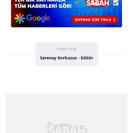
Sizlere daha iyi bir hizmet sunabilmek için İnternet
Sitemizde kendimize ve üçüncü kişilere ait çerezler
kullanılmaktadır. Bu çerezler vasıtasıyla çeşitli kişisel
verileriniz işlenmekte olup gerekli olan çerezler bilgi
toplumu hizmetlerinin sunulması amacıyla
kullanılmaktadır. Diğer çerezler, sitemizin daha işlevsel
kılınması ve kişiselleştirilmesi ve sizlere yönelik
Haber Girişi
reklam/pazarlama faaliyetlerinin yapılması, amaçlarıyla
Serenay Korkusuz - Editör
sınırlı olarak açık rızanız dahilinde kullanılacaktır.
Çerezlere ilişkin tercihlerinizi aşağıda yer alan panel
vasıtasıyla belirleyebilirsiniz. Çerezlere ilişkin detaylı bilgi
için Ayarlar butonuna tıklayabilir,
Çerez Bilgilendirme
Metnimizi
ziyaret edebilirsiniz.
6698 sayılı Kişisel Verilerin Korunması Kanunu uyarınca
hazırlanmış Aydınlatma Metnimizi okumak ve sitemizde
ilgili mevzuata uygun olarak kullanılan çerezlerle ilgili bilgi
almak için lütfen
tıklayınız
.