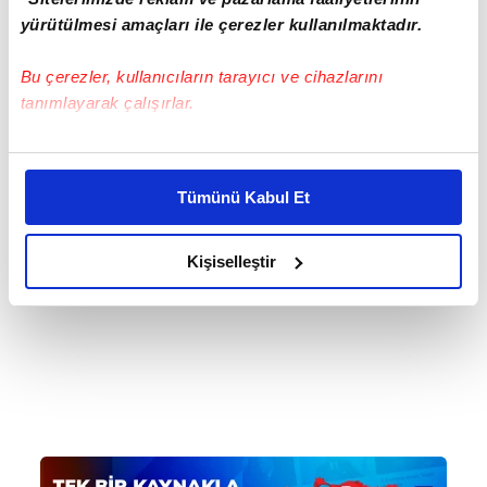
yer aldı.
yürütülmesi amaçları ile çerezler kullanılmaktadır.
Yalova'da kanlı kavga kamerada: 6
Bu çerezler, kullanıcıların tarayıcı ve cihazlarını
kişi yaralandı | Video
tanımlayarak çalışırlar.
Bu çerezlere izin vermeniz halinde sizlere özel
kişiselleştirilmiş reklamlar sunabilir, sayfalarımızda sizlere
Tümünü Kabul Et
daha iyi reklam deneyimi yaşatabiliriz. Bunu yaparken
amacımızın size daha iyi bir reklam deneyimi sunmak
olduğunu ve sizlere en iyi içerikleri sunabilmek adına
Kişiselleştir
elimizden gelen çabayı gösterdiğimizi ve bu noktada,
reklamların maliyetlerimizi karşılamak noktasında tek gelir
kalemimiz olduğunu sizlere hatırlatmak isteriz.
Her halükârda, kullanıcılar, bu çerezlere izin vermedikleri
takdirde, kullanıcılara hedefli reklamlar
gösterilmeyecektir."