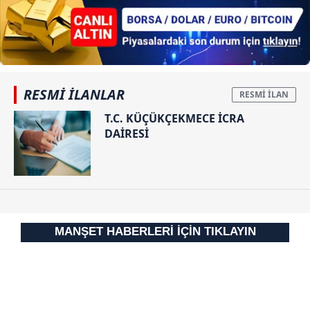
takdirde, kullanıcılara hedefli reklamlar
gösterilmeyecektir."
Sizlere daha iyi bir hizmet sunabilmek için İnternet
Sitemizde kendimize ve üçüncü kişilere ait çerezler
kullanılmaktadır. Bu çerezler vasıtasıyla çeşitli kişisel
RESMİ İLANLAR
verileriniz işlenmekte olup gerekli olan çerezler bilgi
T.C. KÜÇÜKÇEKMECE İCRA
toplumu hizmetlerinin sunulması amacıyla
DAİRESİ
kullanılmaktadır. Diğer çerezler, sitemizin daha işlevsel
kılınması ve kişiselleştirilmesi ve sizlere yönelik
reklam/pazarlama faaliyetlerinin yapılması, amaçlarıyla
sınırlı olarak açık rızanız dahilinde kullanılacaktır.
Çerezlere ilişkin tercihlerinizi aşağıda yer alan panel
MANŞET HABERLERİ İÇİN TIKLAYIN
vasıtasıyla belirleyebilirsiniz. Çerezlere ilişkin detaylı bilgi
için Ayarlar butonuna tıklayabilir,
Çerez Bilgilendirme
Metnimizi
ziyaret edebilirsiniz.
6698 sayılı Kişisel Verilerin Korunması Kanunu uyarınca