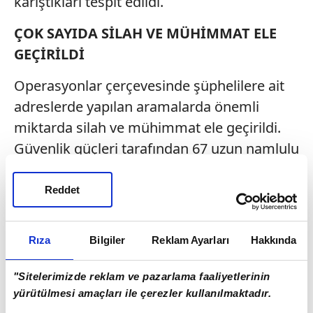
karıştıkları tespit edildi.
ÇOK SAYIDA SİLAH VE MÜHİMMAT ELE
GEÇİRİLDİ
Operasyonlar çerçevesinde şüphelilere ait
adreslerde yapılan aramalarda önemli
miktarda silah ve mühimmat ele geçirildi.
Güvenlik güçleri tarafından 67 uzun namlulu
silah, 383 tabanca, 66 av tüfeği, 29 kurusıkı
tabanca, 14 bin 3 fişek ve 1329 silah
Reddet
parçasına el konuldu.
Rıza
Bilgiler
Reklam Ayarları
Hakkında
"Sitelerimizde reklam ve pazarlama faaliyetlerinin
yürütülmesi amaçları ile çerezler kullanılmaktadır.