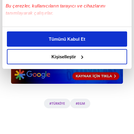
Bu çerezler, kullanıcıların tarayıcı ve cihazlarını
tanımlayarak çalışırlar.
Bu çerezlere izin vermeniz halinde sizlere özel
kişiselleştirilmiş reklamlar sunabilir, sayfalarımızda sizlere
Tümünü Kabul Et
daha iyi reklam deneyimi yaşatabiliriz. Bunu yaparken
amacımızın size daha iyi bir reklam deneyimi sunmak
olduğunu ve sizlere en iyi içerikleri sunabilmek adına
Kişiselleştir
elimizden gelen çabayı gösterdiğimizi ve bu noktada,
reklamların maliyetlerimizi karşılamak noktasında tek gelir
kalemimiz olduğunu sizlere hatırlatmak isteriz.
Her halükârda, kullanıcılar, bu çerezlere izin vermedikleri
takdirde, kullanıcılara hedefli reklamlar
#TÜRKİYE
#EGM
gösterilmeyecektir."
Sizlere daha iyi bir hizmet sunabilmek için İnternet
Sitemizde kendimize ve üçüncü kişilere ait çerezler