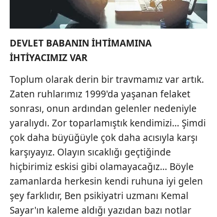
Sizlere daha iyi bir hizmet sunabilmek için İnternet
Sitemizde kendimize ve üçüncü kişilere ait çerezler
kullanılmaktadır. Bu çerezler vasıtasıyla çeşitli kişisel
DEVLET BABANIN İHTİMAMINA
verileriniz işlenmekte olup gerekli olan çerezler bilgi
İHTİYACIMIZ VAR
toplumu hizmetlerinin sunulması amacıyla
kullanılmaktadır. Diğer çerezler, sitemizin daha işlevsel
Toplum olarak derin bir travmamız var artık.
kılınması ve kişiselleştirilmesi ve sizlere yönelik
Zaten ruhlarımız 1999'da yaşanan felaket
reklam/pazarlama faaliyetlerinin yapılması, amaçlarıyla
sınırlı olarak açık rızanız dahilinde kullanılacaktır.
sonrası, onun ardından gelenler nedeniyle
yaralıydı. Zor toparlamıştık kendimizi... Şimdi
Çerezlere ilişkin tercihlerinizi aşağıda yer alan panel
çok daha büyüğüyle çok daha acısıyla karşı
vasıtasıyla belirleyebilirsiniz. Çerezlere ilişkin detaylı bilgi
karşıyayız. Olayın sıcaklığı geçtiğinde
için Ayarlar butonuna tıklayabilir,
Çerez Bilgilendirme
Metnimizi
ziyaret edebilirsiniz.
hiçbirimiz eskisi gibi olamayacağız... Böyle
zamanlarda herkesin kendi ruhuna iyi gelen
6698 sayılı Kişisel Verilerin Korunması Kanunu uyarınca
şey farklıdır, Ben psikiyatri uzmanı Kemal
hazırlanmış Aydınlatma Metnimizi okumak ve sitemizde
Sayar'ın kaleme aldığı yazıdan bazı notlar
ilgili mevzuata uygun olarak kullanılan çerezlerle ilgili bilgi