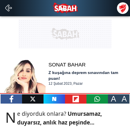
SONAT BAHAR
Z kuşağına deprem sınavından tam
puan!
12 Şubat 2023, Pazar
A
A
paylaş
tweetle
paylaş
paylaş
paylaş
N
e diyorduk onlara?
Umursa
maz,
duyarsız,
anlık haz peşinde...