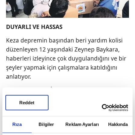
DUYARLI VE HASSAS
Keza depremin başından beri yardım kolisi
düzenleyen 12 yaşındaki Zeynep Baykara,
haberleri izleyince çok duygulandığını ve bir
şeyler yapmak için çalışmalara katıldığını
anlatıyor.
Oğlumun okulu İstanbul Saint Joseph'te
günlerdir tek tek kolileri düzenleyenler hep
Reddet
liseli...
Z kuşağı nasıl da utandırdı eleştirenleri!
Rıza
Bilgiler
Reklam Ayarları
Hakkında
Bundan sonra kimse bana Z kuşağı duyarsız