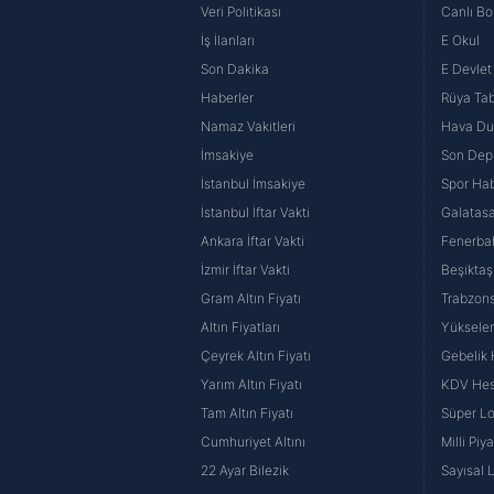
Veri Politikası
Canlı Bo
İş İlanları
E Okul
Son Dakika
E Devlet 
Haberler
Rüya Tabi
Namaz Vakitleri
Hava D
İmsakiye
Son Dep
İstanbul İmsakiye
Spor Hab
İstanbul İftar Vakti
Galatasa
Ankara İftar Vakti
Fenerba
İzmir İftar Vakti
Beşiktaş
Gram Altın Fiyatı
Trabzons
Altın Fiyatları
Yüksele
Çeyrek Altın Fiyatı
Gebelik
Yarım Altın Fiyatı
KDV He
Tam Altın Fiyatı
Süper Lo
Cumhuriyet Altını
Milli Pi
22 Ayar Bilezik
Sayısal 