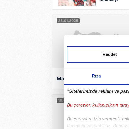
bekliyor
23.01.2025
Reddet
Rıza
Mandrake Solsjkaer!
"Sitelerimizde reklam ve paza
19.01.2025
Bu çerezler, kullanıcıların tara
Bu çerezlere izin vermeniz halin
deneyimi yaşatabiliriz. Bunu y