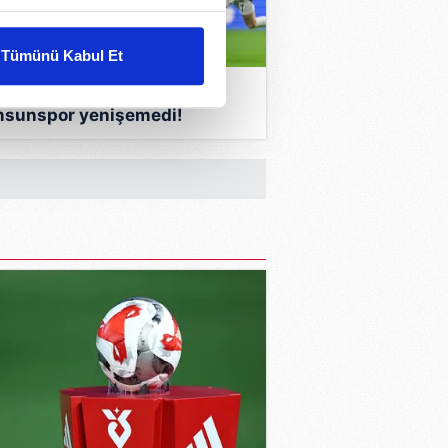
liyetlerimizi karşılamak
Tümünü Kabul Et
ar gösterilmeyecektir."
 dakika haberi: Beşiktaş ile
sunspor yenişemedi!
çerezler kullanılmaktadır. Bu
mabahçe'de gol sesi
u hizmetlerinin sunulması
madı...
i ve sizlere yönelik
nılacaktır.
kin detaylı bilgi için Ayarlar
ak ve sitemizde ilgili