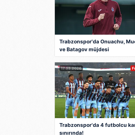
Trabzonspor'da Onuachu, Mu
ve Batagov müjdesi
17.03.2026
F
Trabzonspor'da 4 futbolcu ka
sınırında!