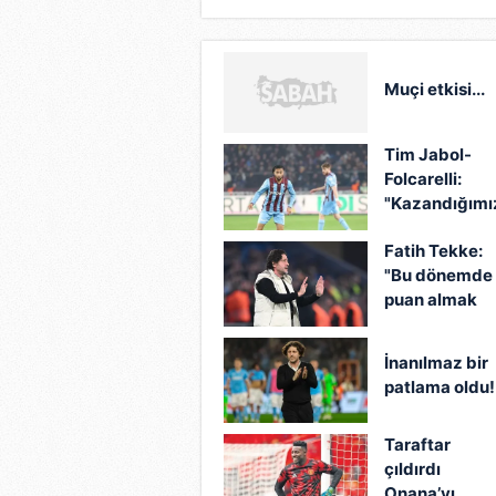
Muçi etkisi...
Tim Jabol-
Folcarelli:
"Kazandığımı
3 puan çok
Fatih Tekke:
önemliydi"
"Bu dönemde
puan almak
çok önemliydi
İnanılmaz bir
patlama oldu!
Taraftar
çıldırdı
Onana’yı