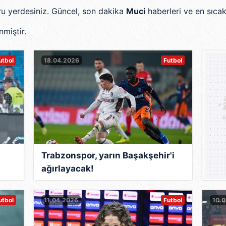
ğru yerdesiniz. Güncel, son dakika
Muci
haberleri ve en sıcak
miştir.
0
utbol
18.04.2026
Futbol
Trabzonspor, yarın Başakşehir'i
ağırlayacak!
utbol
11.04.2026
Futbol
10.