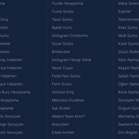
rsa
Yüzde Hesaplama
Vakıa Sures
Cuma Suresi
Espriler
Giriş
Yasin Suresi
Tekerlemele
rleri
Ayetel Kürsi
İhlas Suresi
urumu
İnstagram Dondurma
Mülk Suresi
remler
Güzel Sözler
Kadir Suresi
erleri
Bilmeceler
Gusül Abdes
ray Haberleri
İnstagram Hesap Silme
Yatsı Namazı
hçe Haberleri
Nazar Duası
Akşam Namaz
 Haberleri
Felak Nas Suresi
Sabah Namaz
por Haberleri
Fetih Suresi
Öğlen Namazı
n Burç Hesaplama
Hotmail Giriş
İkindi Namaz
 Hesaplama
Metrobüs Durakları
Günaydın Me
saplama
Aşk Sözleri
Doğum Günü
to Sonuçları
Abdest Nasıl Alınır?
Marmaray Du
yango Sonuçları
Atasözleri
Saatlerin A
Loto Sonuçları
Erkek İsimleri
Dini Bilgiler