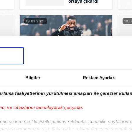
ortaya çıkardı
19.01.2025
19.0
Bilgiler
Reklam Ayarları
Kartal çizgiyi aşamadı
Vik
rlama faaliyetlerinin yürütülmesi amaçları ile çerezler kullan
19.01.2025
18.0
yıcı ve cihazlarını tanımlayarak çalışırlar.
de sizlere özel kişiselleştirilmiş reklamlar sunabilir, sayfalarım
aparken amacımızın size daha iyi bir reklam deneyimi sunmak ol