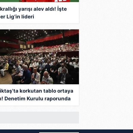
krallığı yarışı alev aldı! İşte
r Lig’in lideri
iktaş'ta korkutan tablo ortaya
tı! Denetim Kurulu raporunda
 rakamlar...