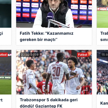
çi
Fatih Tekke: "Kazanmamız
Tra
gereken bir maçtı’’
sın
utbol
22.02.2026
Futbol
15.
Trabzonspor 5 dakikada geri
rt
Kana
döndü! Gaziantep FK