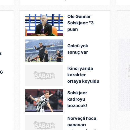
deplasmanında golcüler sırtladı
Ole Gunnar
Solskjaer: "3
puan
alamadığımız
için üzgünüm’’
Golcü yok
sonuç var
z
İkinci yarıda
 6
karakter
ortaya koyuldu
"
Solskjaer
kadroyu
bozacak!
Norveçli hoca,
canavarı