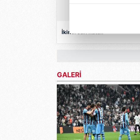
içerikleri sunabilmek adına el
noktasında tek gelir kalemimiz 
Her halükârda, kullanıcılar, bu 
İkinci sarı hatalı
Sizlere daha iyi bir hizmet sun
çerezler vasıtasıyla çeşitli kiş
amacıyla kullanılmaktadır. Diğer
reklam/pazarlama faaliyetlerinin
GALERİ
Çerezlere ilişkin tercihlerinizi 
butonuna tıklayabilir,
Çerez Bi
6698 sayılı Kişisel Verilerin 
mevzuata uygun olarak kullanılan