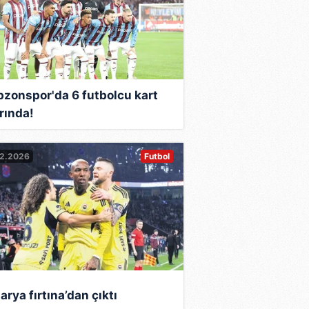
bzonspor'da 6 futbolcu kart
ırında!
02.2026
Futbol
rya fırtına’dan çıktı