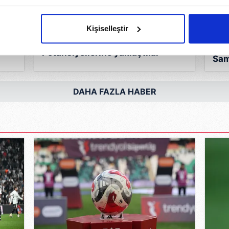
imizden gelen çabayı gösterdiğimizi ve bu noktada, reklamların ma
olduğunu sizlere hatırlatmak isteriz.
Kişiselleştir
çerezlere izin vermedikleri takdirde, kullanıcılara hedefli reklaml
Son
Potansiyellerine yaklaştılar
Sam
abilmek için İnternet Sitemizde kendimize ve üçüncü kişilere ait 
Dol
isel verileriniz işlenmekte olup gerekli olan çerezler bilgi toplum
çık
DAHA FAZLA HABER
 çerezler, sitemizin daha işlevsel kılınması ve kişiselleştirilmes
 yapılması, amaçlarıyla sınırlı olarak açık rızanız dahilinde kulla
aşağıda yer alan panel vasıtasıyla belirleyebilirsiniz. Çerezlere iliş
lgilendirme Metnimizi
ziyaret edebilirsiniz.
Korunması Kanunu uyarınca hazırlanmış Aydınlatma Metnimizi okum
 çerezlerle ilgili bilgi almak için lütfen
tıklayınız
.