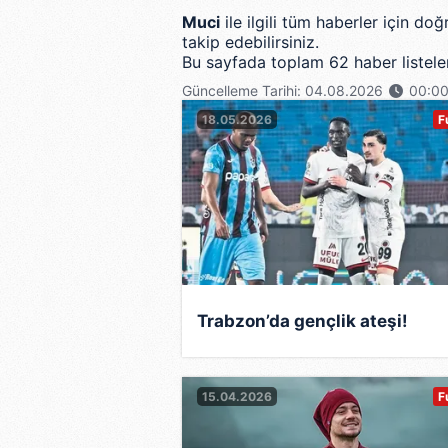
Muci
ile ilgili tüm haberler için do
takip edebilirsiniz.
Bu sayfada toplam 62 haber listelen
Güncelleme Tarihi: 04.08.2026
00:0
18.05.2026
F
Trabzon’da gençlik ateşi!
15.04.2026
F