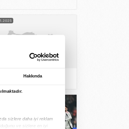
1.2025
Hakkında
ing şaşırmıştır!
ılmaktadır.
1.2025
ızda sizlere daha iyi reklam
duğunu ve sizlere en iyi