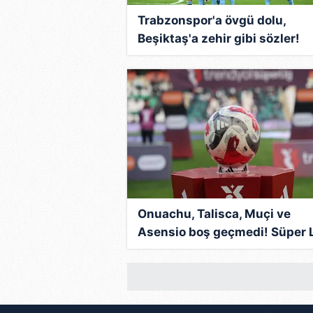
Trabzonspor'a övgü dolu,
Beşiktaş'a zehir gibi sözler!
"Vasatizm girdabında..."
Onuachu, Talisca, Muçi ve
Asensio boş geçmedi! Süper 
gol krallığı yarışı alev aldı