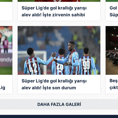
Süper Lig’de gol krallığı yarışı
Gol 
alev aldı! İşte zirvenin sahibi
Süpe
Beş
Süper Lig’de gol krallığı yarışı
Lig
çık
alev aldı! İşte son durum
şok
DAHA FAZLA GALERİ