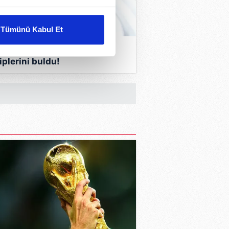
liyetlerimizi karşılamak
Tümünü Kabul Et
ar gösterilmeyecektir."
4 Globe Soccer Ödülleri,
iplerini buldu!
çerezler kullanılmaktadır. Bu
u hizmetlerinin sunulması
i ve sizlere yönelik
nılacaktır.
kin detaylı bilgi için Ayarlar
ak ve sitemizde ilgili