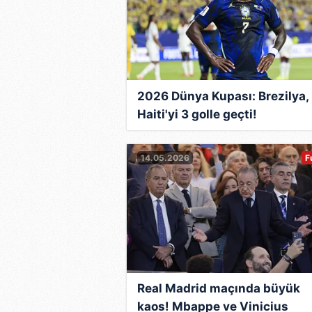
2026 Dünya Kupası: Brezilya,
Haiti'yi 3 golle geçti!
14.05.2026
F
Real Madrid maçında büyük
kaos! Mbappe ve Vinicius