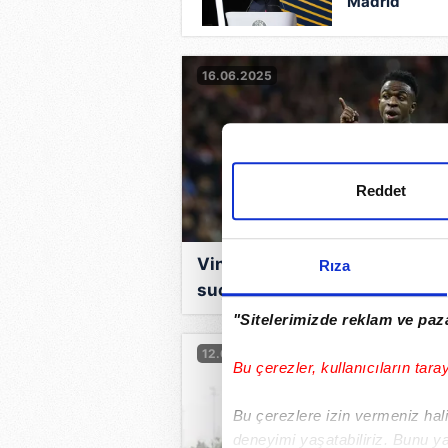
Madrid
maçında
yaşananlara
tepki
16.06.2025
Reddet
Vinicius Junior'a yapılan nefr
Rıza
suçu ve tehdidin cezası belli
oldu!
"Sitelerimizde reklam ve paza
12.02.2025
Bu çerezler, kullanıcıların tara
Bu çerezlere izin vermeniz halin
deneyimi yaşatabiliriz. Bunu y