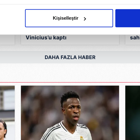
imizden gelen çabayı gösterdiğimizi ve bu noktada, reklamların ma
olduğunu sizlere hatırlatmak isteriz.
Kişiselleştir
çerezlere izin vermedikleri takdirde, kullanıcılara hedefli reklaml
PSG intikamını aldı Real’den
202
Vinicius’u kaptı
sah
abilmek için İnternet Sitemizde kendimize ve üçüncü kişilere ait 
isel verileriniz işlenmekte olup gerekli olan çerezler bilgi toplum
DAHA FAZLA HABER
 çerezler, sitemizin daha işlevsel kılınması ve kişiselleştirilmes
 yapılması, amaçlarıyla sınırlı olarak açık rızanız dahilinde kulla
aşağıda yer alan panel vasıtasıyla belirleyebilirsiniz. Çerezlere iliş
lgilendirme Metnimizi
ziyaret edebilirsiniz.
Korunması Kanunu uyarınca hazırlanmış Aydınlatma Metnimizi okum
 çerezlerle ilgili bilgi almak için lütfen
tıklayınız
.