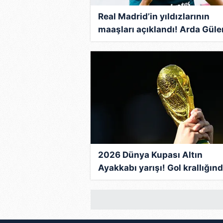
Real Madrid’in yıldızlarının
maaşları açıklandı! Arda Güler
kazancı çok şaşırttı
2026 Dünya Kupası Altın
Ayakkabı yarışı! Gol krallığın
zirvedeki isim belli oldu