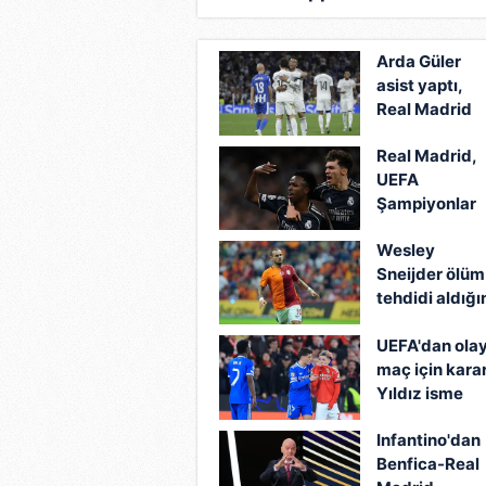
Junior’a tepki
Arda Güler
asist yaptı,
Real Madrid
kazandı!
Real Madrid,
UEFA
Şampiyonlar
Ligi’nde
Wesley
Manchester
Sneijder ölüm
City’i eledi!
tehdidi aldığı
açıkladı!
UEFA'dan olay
maç için karar
Yıldız isme
men cezası
Infantino'dan
Benfica-Real