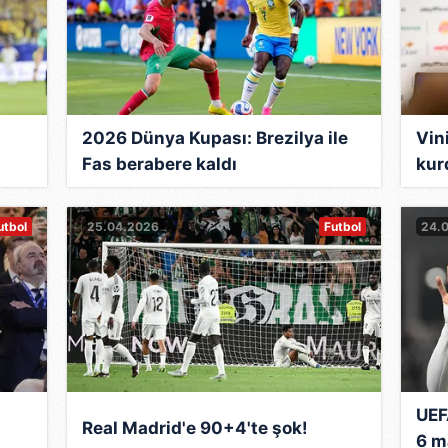
2026 Dünya Kupası: Brezilya ile
Vin
Fas berabere kaldı
kur
utbol
25.04.2026
Futbol
24.
UEF
Real Madrid'e 90+4'te şok!
6 m