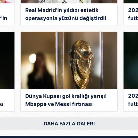
Real Madrid’in yıldızı estetik
202
’in
operasyonla yüzünü değiştirdi!
fut
Vinicius’un büyük değişimi olay
zirv
oldu!
202
Dünya Kupası gol krallığı yarışı!
da
futb
Mbappe ve Messi fırtınası
kat
DAHA FAZLA GALERİ