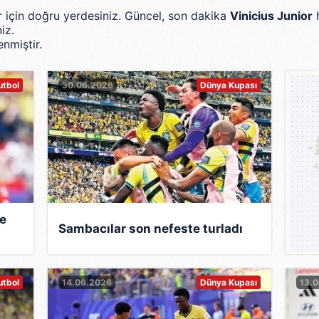
er için doğru yerdesiniz. Güncel, son dakika
Vinicius Junior
h
iz.
nmiştir.
0
utbol
30.06.2026
Dünya Kupası
le
Sambacılar son nefeste turladı
utbol
14.06.2026
Dünya Kupası
13.