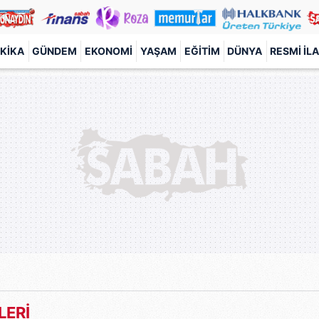
KIKA
GÜNDEM
EKONOMI
YAŞAM
EĞITIM
DÜNYA
RESMI İL
LERİ