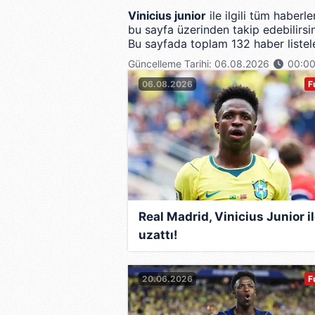
Vinicius junior
ile ilgili tüm haberl
bu sayfa üzerinden takip edebilirsin
Bu sayfada toplam 132 haber listele
Güncelleme Tarihi: 06.08.2026
00:0
06.08.2026
F
Real Madrid, Vinicius Junior i
uzattı!
20.06.2026
F