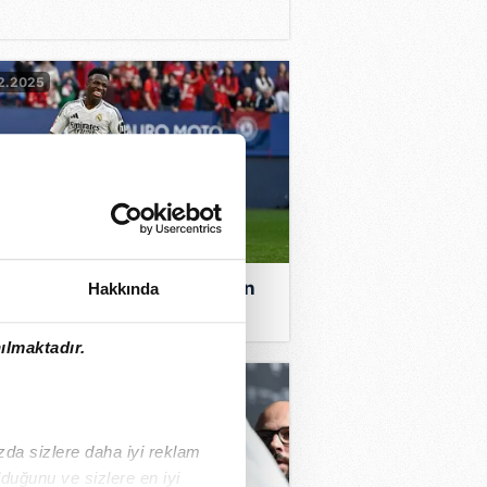
2.2025
icus, Portekiz'de kulüp satın
Hakkında
ılmaktadır.
12.2024
ızda sizlere daha iyi reklam
duğunu ve sizlere en iyi