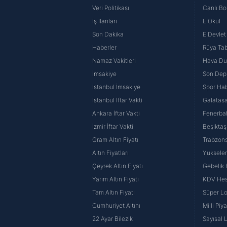
Veri Politikası
Canlı Bo
İş İlanları
E Okul
Son Dakika
E Devlet 
Haberler
Rüya Tabi
Namaz Vakitleri
Hava D
İmsakiye
Son Dep
İstanbul İmsakiye
Spor Hab
İstanbul İftar Vakti
Galatasa
Ankara İftar Vakti
Fenerba
İzmir İftar Vakti
Beşiktaş
Gram Altın Fiyatı
Trabzons
Altın Fiyatları
Yüksele
Çeyrek Altın Fiyatı
Gebelik
Yarım Altın Fiyatı
KDV He
Tam Altın Fiyatı
Süper Lo
Cumhuriyet Altını
Milli Pi
22 Ayar Bilezik
Sayısal 