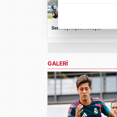
içerikleri sunabilmek adına el
noktasında tek gelir kalemimiz 
Her halükârda, kullanıcılar, bu 
Sen neymişsin Arroyo!
Sizlere daha iyi bir hizmet sun
çerezler vasıtasıyla çeşitli kiş
amacıyla kullanılmaktadır. Diğer
reklam/pazarlama faaliyetlerinin
GALERİ
Çerezlere ilişkin tercihlerinizi 
butonuna tıklayabilir,
Çerez Bi
6698 sayılı Kişisel Verilerin 
mevzuata uygun olarak kullanılan