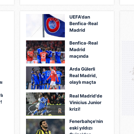
UEFA'dan
Benfica-Real
Madrid
maçındaki
Benfica-Real
ırkçılık
Madrid
iddialarına
maçında
soruşturma!
ırkçılık krizi!
Arda Gülerli
Vinicius Junior
Real Madrid,
sahayı terk
nı
olaylı maçta
etti...
Benfica'yı tek
lı
golle geçti!
Real Madrid'de
!
Jose Mourinho
Vinicius Junior
atıldı...
krizi!
Fenerbahçe'nin
eski yıldızı