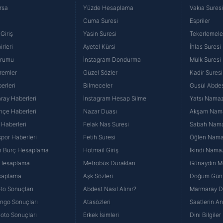
rsa
Yüzde Hesaplama
Vakıa Sures
Cuma Suresi
Espriler
Giriş
Yasin Suresi
Tekerlemele
rleri
Ayetel Kürsi
İhlas Suresi
urumu
İnstagram Dondurma
Mülk Suresi
remler
Güzel Sözler
Kadir Suresi
erleri
Bilmeceler
Gusül Abdes
ray Haberleri
İnstagram Hesap Silme
Yatsı Namazı
hçe Haberleri
Nazar Duası
Akşam Namaz
 Haberleri
Felak Nas Suresi
Sabah Namaz
por Haberleri
Fetih Suresi
Öğlen Namazı
n Burç Hesaplama
Hotmail Giriş
İkindi Namaz
 Hesaplama
Metrobüs Durakları
Günaydın Me
saplama
Aşk Sözleri
Doğum Günü
to Sonuçları
Abdest Nasıl Alınır?
Marmaray Du
yango Sonuçları
Atasözleri
Saatlerin A
Loto Sonuçları
Erkek İsimleri
Dini Bilgiler