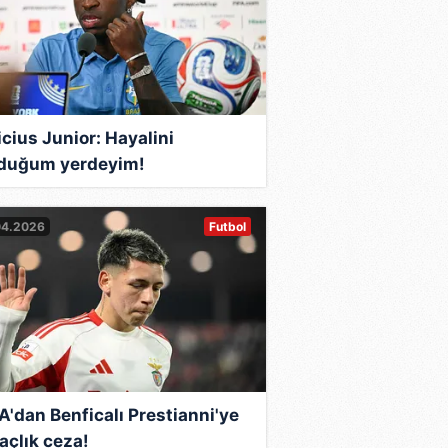
icius Junior: Hayalini
duğum yerdeyim!
04.2026
Futbol
A'dan Benficalı Prestianni'ye
açlık ceza!